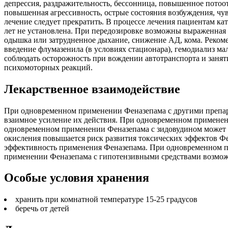
депрессия, раздражительность, бессонница, повышенное потоот
повышенная агрессивность, острые состояния возбуждения, чу
лечение следует прекратить. В процессе лечения пациентам ка
лет не установлена. При передозировке возможны выраженная с
одышка или затрудненное дыхание, снижение АД, кома. Реком
введение флумазенила (в условиях стационара), гемодиализ м
соблюдать осторожность при вождении автотранспорта и зан
психомоторных реакций.
Лекарственное взаимодействие
При одновременном применении Феназепама с другими препар
взаимное усиление их действия. При одновременном применен
одновременном применении Феназепама с зидовудином может 
окисления повышается риск развития токсических эффектов 
эффективность применения Феназепама. При одновременном п
применении Феназепама с гипотензивными средствами возмож
Особые условия хранения
хранить при комнатной температуре 15-25 градусов
беречь от детей