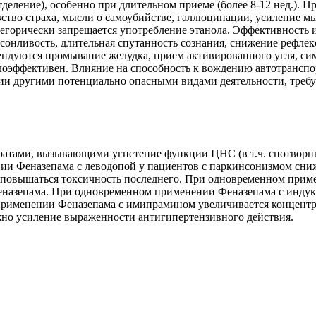
деление), особенно при длительном приеме (более 8-12 нед.). 
вство страха, мысли о самоубийстве, галлюцинации, усиление м
тегорически запрещается употребление этанола. Эффективность 
онливость, длительная спутанность сознания, снижение рефлексо
ендуются промывание желудка, прием активированного угля, си
алоэффективен. Влияние на способность к вождению автотрансп
ятии другими потенциально опасными видами деятельности, тр
атами, вызывающими угнетение функции ЦНС (в т.ч. снотворные
ии Феназепама с леводопой у пациентов с паркинсонизмом сни
повышаться токсичность последнего. При одновременном прим
Феназепама. При одновременном применении Феназепама с инду
рименении Феназепама с имипрамином увеличивается концентр
но усиление выраженности антигипертензивного действия.