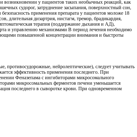
При возникновении у пациентов таких необычных реакций, как
ышечных судорог, затруднение засыпания, поверхностный сон,
и безопасность применения препарата у пациентов моложе 18
в, длительная дизартрия, нистагм, тремор, брадикардия,
мптоматическая терапия (поддержание дыхания и АД),
орта и управлению механизмами В период лечения необходимо
ебующими повышенной концентрации внимания и быстроты
, противосудорожные, нейролептические), следует учитывать
жается эффективность применения последнего. При
енении Феназепама с ингибиторами микросомального
кторами микросомальных ферментов печени уменьшается
ация последнего в сыворотке крови. При одновременном