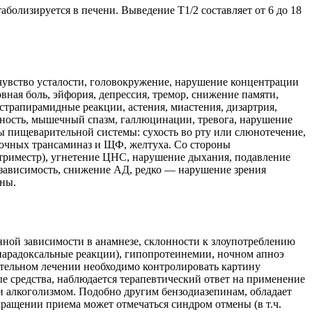
болизируется в печени. Выведение T1/2 составляет oт 6 до 18
чувство усталости, головокружение, нарушение концентрации
вная боль, эйфория, депрессия, тремор, снижение памяти,
трапирамидные реакции, астения, миастения, дизартрия,
нность, мышечный спазм, галлюцинации, тревога, нарушение
ны пищеварительной системы: сухость во рту или слюнотечение,
ночных трансаминаз и ЩФ, желтуха. Со стороны
 триместр), угнетение ЦНС, нарушение дыхания, подавление
 зависимость, снижение АД, редко — нарушение зрения
ены.
нной зависимости в анамнезе, склонности к злоупотреблению
парадоксальные реакции), гипопротеинемии, ночном апноэ
ительном лечении необходимо контролировать картину
 средства, наблюдается терапевтический ответ на применение
 алкоголизмом. Подобно другим бензодиазепинам, обладает
кращении приема может отмечаться синдром отмены (в т.ч.