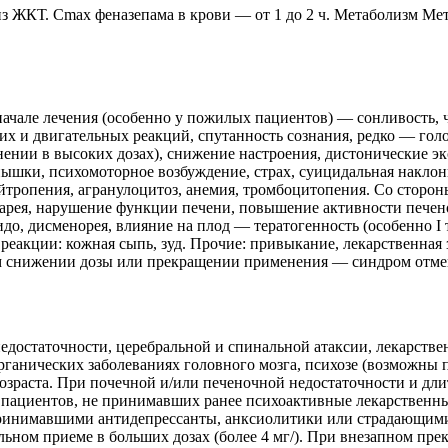
 ЖКТ. Cmax феназепама в крови — от 1 до 2 ч. Метаболизм Мета
ачале лечения (особенно у пожилых пациентов) — сонливость, 
их и двигательных реакций, спутанность сознания, редко — голо
нии в высоких дозах), снижение настроения, дистонические экс
пышки, психомоторное возбуждение, cтpax, суицидальная накло
ейтропения, агранулоцитоз, анемия, тромбоцитопения. Со сторо
 диарея, нарушение функции печени, повышение активности пече
о, дисменорея, влияние на плод — тератогенность (особенно I
реакции: кожная сыпь, зуд. Прочие: привыкание, лекарственная
ком снижении дозы или прекращении применения — синдром отм
достаточности, церебральной и спинальной атаксии, лекарстве
ганических заболеваниях головного мозга, психозе (возможны 
озраста. При почечной и/или печеночной недостаточности и дл
пациентов, не принимавших ранее психоактивные лекарственные
 принимавшими антидепрессанты, анксиолитики или страдающими
ьном приеме в больших дозах (более 4 мг/). При внезапном пре