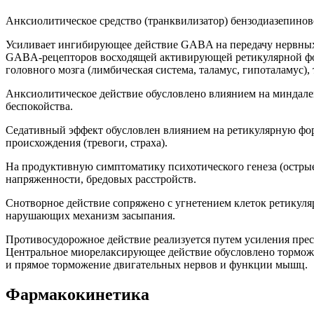
Анксиолитическое средство (транквилизатор) бензодиазепинов
Усиливает ингибирующее действие GABA на передачу нервных
GABA-рецепторов восходящей активирующей ретикулярной форм
головного мозга (лимбическая система, таламус, гипоталамус)
Анксиолитическое действие обусловлено влиянием на миндале
беспокойства.
Седативный эффект обусловлен влиянием на ретикулярную фор
происхождения (тревоги, страха).
На продуктивную симптоматику психотического генеза (остры
напряженности, бредовых расстройств.
Снотворное действие сопряжено с угнетением клеток ретикуля
нарушающих механизм засыпания.
Противосудорожное действие реализуется путем усиления прес
Центральное миорелаксирующее действие обусловлено тормож
и прямое торможение двигательных нервов и функции мышц.
Фармакокинетика