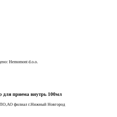
дено: Hemomont d.o.o.
я приема внутрь 100мл
ПО,АО филиал г.Нижный Новгород