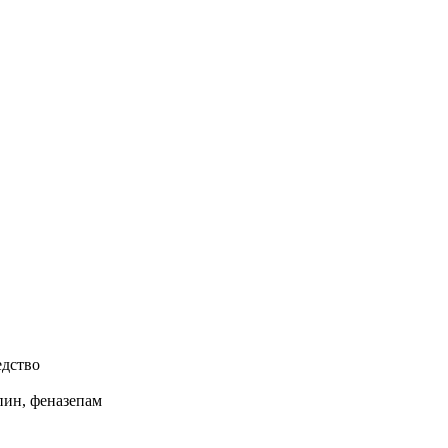
едство
ин, феназепам