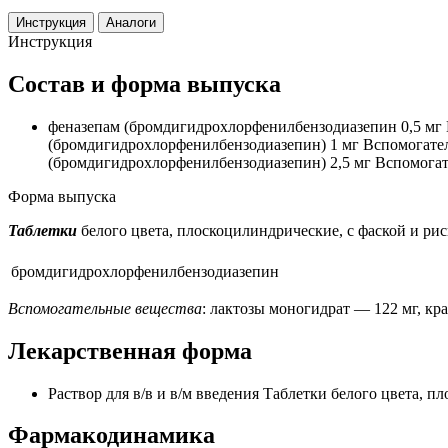
Инструкция
Аналоги
Инструкция
Состав и форма выпуска
феназепам (бромдигидрохлорфенилбензодиазепин 0,5 мг В
(бромдигидрохлорфенилбензодиазепин) 1 мг Вспомогательн
(бромдигидрохлорфенилбензодиазепин) 2,5 мг Вспомогател
Форма выпуска
Таблетки
белого цвета, плоскоцилиндрические, с фаской и рис
бромдигидрохлорфенилбензодиазепин
Вспомогательные вещества
: лактозы моногидрат — 122 мг, кр
Лекарственная форма
Раствор для в/в и в/м введения Таблетки белого цвета, п
Фармакодинамика