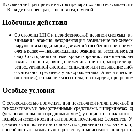
Всасывание При приеме внутрь препарат хорошо всасывается из
ч. Выводится препарат, в основном, с мочой.
Побочные действия
Со стороны ЦНС и периферической нервной системы: в н
внимания, атаксия, дезориентация, замедление психическ
нарушения координации движений (особенно при примене
очень редко — парадоксальные реакции (агрессивные вс
сна). Со стороны системы кроветворения: лейкопения, н
изжога, тошнота, рвота, снижение аппетита, запор или
репродуктивной системы: снижение или повышение либид
сосательного рефлекса у новорожденных. Аллергические 
(диплопия), снижение массы тела, тахикардия, при рез
Особые условия
C осторожностью применять при печеночной и/или почечной не
психоактивными лекарственными средствами, гиперкинезах, ор
(установленном или предполагаемом), у пациентов пожилого в
периферической крови и активность печеночных ферментов. У 
феназепама в более низких дозах, по сравнению с больными,
способностью вызывать лекарственную зависимость при длител