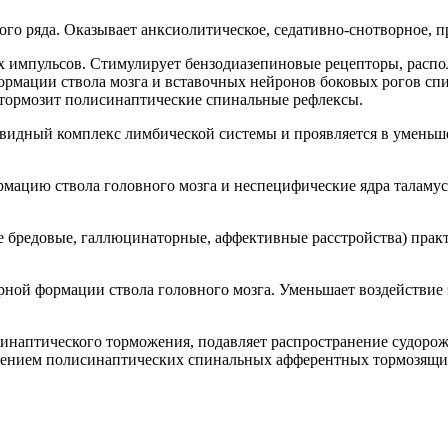
ого ряда. Оказывает анксиолитическое, седативно-снотворное,
 импульсов. Стимулирует бензодиазепиновые рецепторы, распо
ации ствола мозга и вставочных нейронов боковых рогов спин
, тормозит полисинаптические спинальные рефлексы.
видный комплекс лимбической системы и проявляется в уменьше
мацию ствола головного мозга и неспецифические ядра таламу
е бредовые, галлюцинаторные, аффективные расстройства) практ
рной формации ствола головного мозга. Уменьшает воздействие
инаптического торможения, подавляет распространение судорожн
ением полисинаптических спинальных афферентных тормозящих