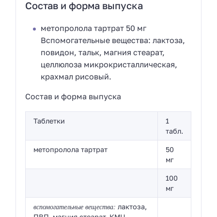
Состав и форма выпуска
метопролола тартрат 50 мг
Вспомогательные вещества: лактоза,
повидон, тальк, магния стеарат,
целлюлоза микрокристаллическая,
крахмал рисовый.
Состав и форма выпуска
Таблетки
1
табл.
метопролола тартрат
50
мг
100
мг
вспомогательные вещества:
лактоза,
ПВП, магния стеарат, КМЦ,