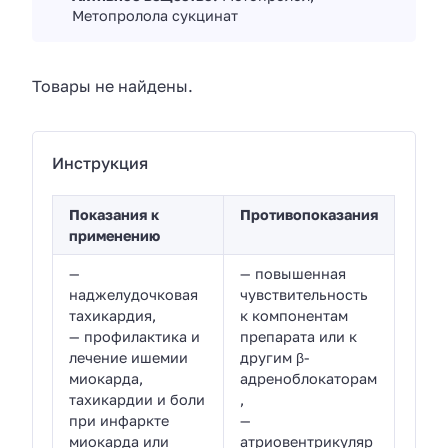
Метопролола сукцинат
Товары не найдены.
Инструкция
Показания к
Противопоказания
применению
—
— повышенная
наджелудочковая
чувствительность
тахикардия,
к компонентам
— профилактика и
препарата или к
лечение ишемии
другим β-
миокарда,
адреноблокаторам
тахикардии и боли
,
при инфаркте
—
миокарда или
атриовентрикуляр