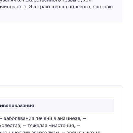
ычиночного, Экстракт хвоща полевого, экстракт
ивопоказания
— заболевания печени в анамнезе, —
холестаз, — тяжелая миастения, —
хронический алкоголизм, — звон в ушах (в