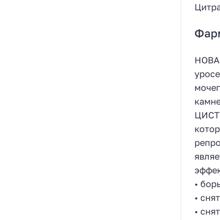
Цитра
Фар
НОВАН
уросе
мочег
камне
ЦИСТИ
котор
репро
являе
эффек
• бор
• сня
• сня