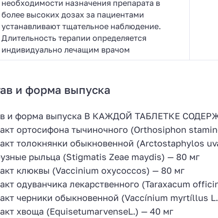
необходимости назначения препарата в
более высоких дозах за пациентами
устанавливают тщательное наблюдение.
Длительность терапии определяется
индивидуально лечащим врачом
ав и форма выпуска
ав и форма выпуска В КАЖДОЙ ТАБЛЕТКЕ СОДЕР
акт ортосифона тычиночного (Orthosiphon stamine
акт толокнянки обыкновенной (Arctostaphylos uva
узные рыльца (Stigmatis Zeae maydis) — 80 мг
акт клюквы (Vaccinium oxycoccos) — 80 мг
акт одуванчика лекарственного (Taraxacum officin
акт черники обыкновенной (Vaccínium myrtíllus L.
акт хвоща (EquisetumarvenseL.) — 40 мг