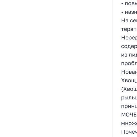
• пов
• наз
На се
терап
Неред
содер
из ли
пробл
Нован
Хвощ,
(Хвощ
рыльц
прин
МОЧЕ
множе
Почеч