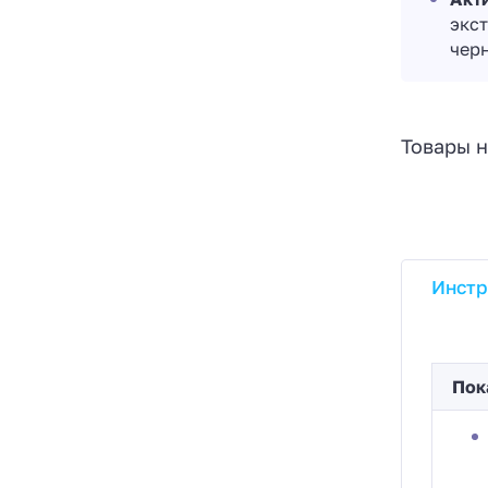
экст
чер
Товары н
Инстр
Пок