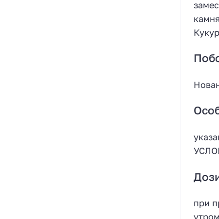
замес
камня
Кукур
Поб
Нован
Особ
указа
УСЛОВ
Доз
при п
утро