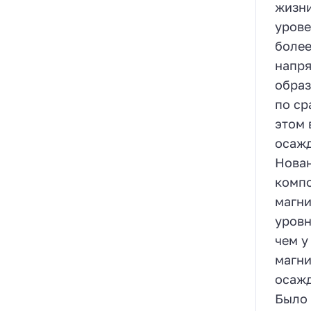
жизни
урове
более
напря
образ
по ср
этом 
осажд
Нован
компо
магни
уровн
чем у
магни
осажд
Было 