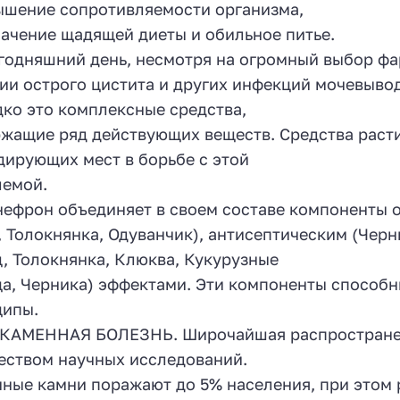
ышение сопротивляемости организма,
начение щадящей диеты и обильное питье.
годняшний день, несмотря на огромный выбор ф
ии острого цистита и других инфекций мочевыво
ко это комплексные средства,
жащие ряд действующих веществ. Средства раст
дирующих мест в борьбе с этой
емой.
ефрон объединяет в своем составе компоненты 
 Толокнянка, Одуванчик), антисептическим (Чер
, Толокнянка, Клюква, Кукурузные
а, Черника) эффектами. Эти компоненты способ
ципы.
КАМЕННАЯ БОЛЕЗНЬ. Широчайшая распространенн
ством научных исследований.
ные камни поражают до 5% населения, при этом 