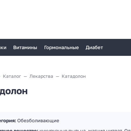
ики
Витамины
Гормональные
Диабет
Каталог
Лекарства
Катадолон
долон
егория:
Обезболивающие
ивное вещество:
кукурузные рыльца, магния цитрат, Од