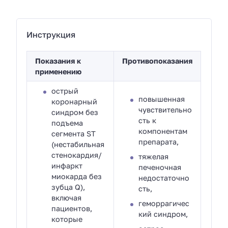
Инструкция
Показания к
Противопоказания
применению
острый
повышенная
коронарный
чувствительно
синдром без
сть к
подъема
компонентам
сегмента ST
препарата,
(нестабильная
стенокардия/
тяжелая
инфаркт
печеночная
миокарда без
недостаточно
зубца Q),
сть,
включая
геморрагичес
пациентов,
кий синдром,
которые