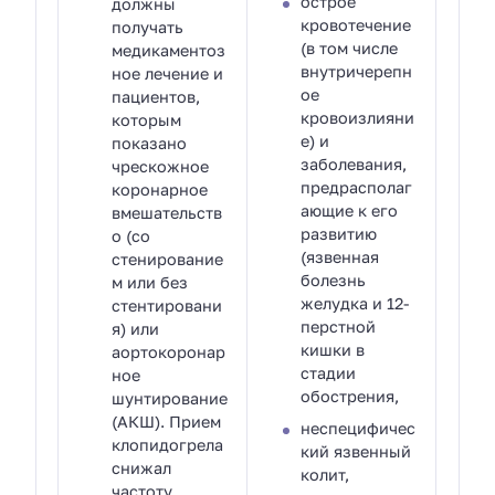
острое
должны
кровотечение
получать
(в том числе
медикаментоз
внутричерепн
ное лечение и
ое
пациентов,
кровоизлияни
которым
е) и
показано
заболевания,
чрескожное
предрасполаг
коронарное
ающие к его
вмешательств
развитию
о (со
(язвенная
стенирование
болезнь
м или без
желудка и 12-
стентировани
перстной
я) или
кишки в
аортокоронар
стадии
ное
обострения,
шунтирование
(АКШ). Прием
неспецифичес
клопидогрела
кий язвенный
снижал
колит,
частоту