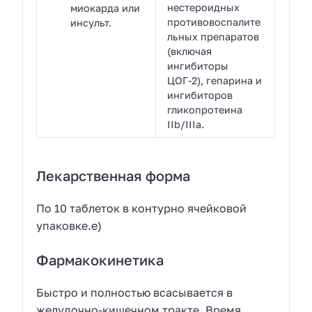
нестероидных
миокарда или
противовоспалите
инсульт.
льных препаратов
(включая
ингибиторы
ЦОГ-2), гепарина и
ингибиторов
гликопротеина
IIb/IIIa.
Лекарственная форма
По 10 таблеток в контурно ячейковой
упаковке.е)
Фармакокинетика
Быстро и полностью всасывается в
желудочно-кишечном тракте. Время