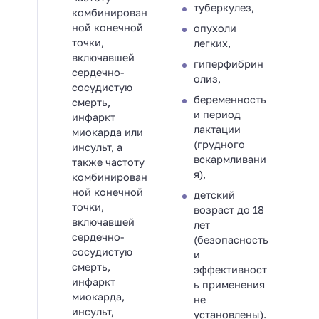
туберкулез,
комбинирован
ной конечной
опухоли
точки,
легких,
включавшей
гиперфибрин
сердечно-
олиз,
сосудистую
беременность
смерть,
и период
инфаркт
лактации
миокарда или
(грудного
инсульт, а
вскармливани
также частоту
я),
комбинирован
ной конечной
детский
точки,
возраст до 18
включавшей
лет
сердечно-
(безопасность
сосудистую
и
смерть,
эффективност
инфаркт
ь применения
миокарда,
не
инсульт,
установлены).