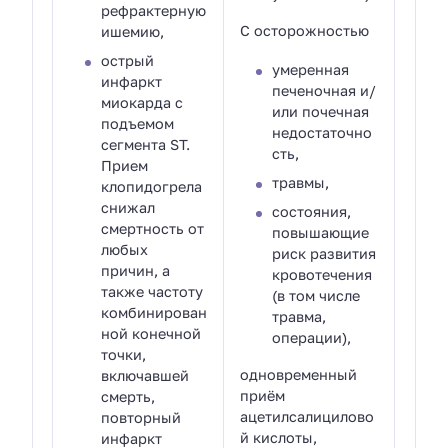
рефрактерную
С осторожностью
ишемию,
острый
умеренная
инфаркт
печеночная и/
миокарда с
или почечная
подъемом
недостаточно
сегмента ST.
сть,
Прием
травмы,
клопидогрела
снижал
состояния,
смертность от
повышающие
любых
риск развития
причин, а
кровотечения
также частоту
(в том числе
комбинирован
травма,
ной конечной
операции),
точки,
одновременный
включавшей
приём
смерть,
ацетилсалицилово
повторный
й кислоты,
инфаркт