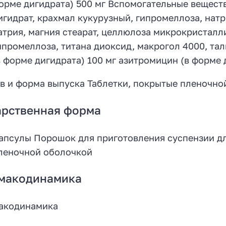
орме дигидрата) 500 мг Вспомогательные вещества
игидрат, крахмал кукурузный, гипромеллоза, нат
атрия, магния стеарат, целлюлоза микрокристалл
ипромеллоза, титана диоксид, макрогол 4000, тал
в форме дигидрата) 100 мг азитромицин (в форме 
в и форма выпуска Таблетки, покрытые пленочной 
арственная форма
апсулы Порошок для приготовления суспензии дл
леночной оболочкой
макодинамика
акодинамика