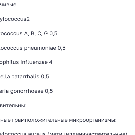
йчивые
ylococcus2
ococcus А, В, C, G 0,5
tococcus pneumoniae 0,5
philus influenzae 4
lla catarrhalis 0,5
eria gonorrhoeae 0,5
вительны:
ные грамположительные микроорганизмы:
ylococcus aureus (метициллинчувствительные),