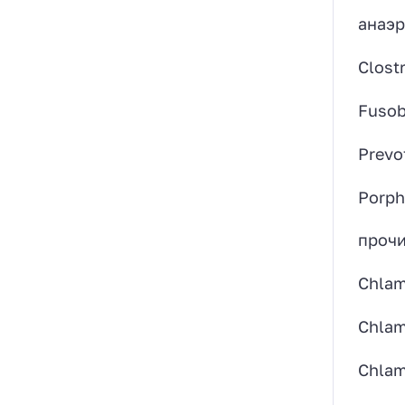
анаэр
Clost
Fusob
Prevot
Porph
прочи
Chlam
Chlam
Chlamy