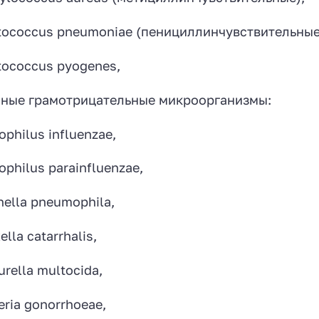
tococcus pneumoniae (пенициллинчувствительные
tococcus pyogenes,
ные грамотрицательные микроорганизмы:
philus influenzae,
philus parainfluenzae,
nella pneumophila,
lla catarrhalis,
urella multocida,
eria gonorrhoeae,