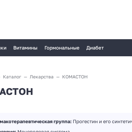
ики
Витамины
Гормональные
Диабет
Каталог
Лекарства
КОМАСТОН
АСТОН
макотерапевтическая группа:
Прогестин и его синтети
егория:
Мочеполовая система