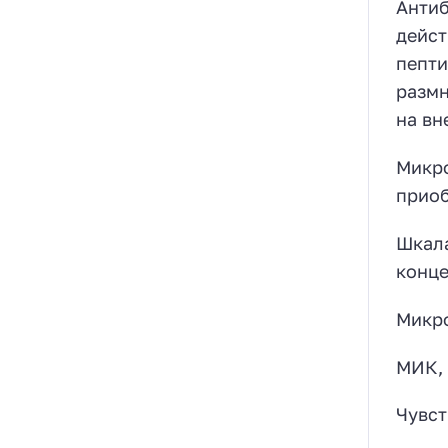
Антиб
дейст
пепти
размн
на вн
Микро
приоб
Шкала
конце
Микр
МИК, 
Чувст