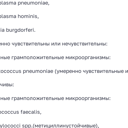
lasma pneumoniae,
lasma hominis,
ia burgdorferi.
нно чувствительны или нечувствительны:
ные грамположительные микроорганизмы:
tococcus pneumoniae (умеренно чувствительные и
чивы:
ные грамположительные микроорганизмы:
ococcus faecalis,
ylococci sрр.(метициллинустойчивые),