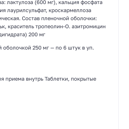
: лактулоза (600 мг), кальция фосфата
рия лаурилсульфат, кроскармеллоза
ическая. Состав пленочной оболочки:
ьк, краситель тропеолин-О. азитромицин
дигидрата) 200 мг
оболочкой 250 мг — по 6 штук в уп.
я приема внутрь Таблетки, покрытые