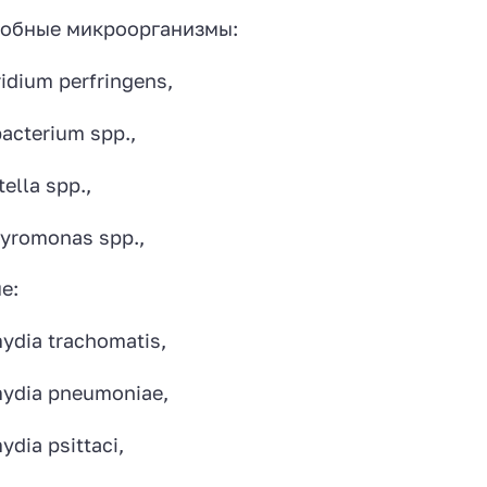
обные микроорганизмы:
ridium perfringens,
acterium spp.,
ella spp.,
yromonas spp.,
е:
ydia trachomatis,
ydia pneumoniae,
dia psittaci,