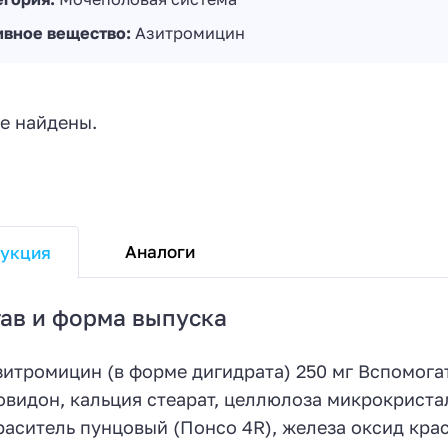
ивное вещество:
Азитромицин
е найдены.
Аналоги
укция
ав и форма выпуска
зитромицин (в форме дигидрата) 250 мг Вспомогат
овидон, кальция стеарат, целлюлоза микрокриста
раситель пунцовый (Понсо 4R), железа оксид крас