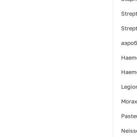
Strep
Strep
аэроб
Haemo
Haemo
Legio
Moraxe
Paste
Neiss