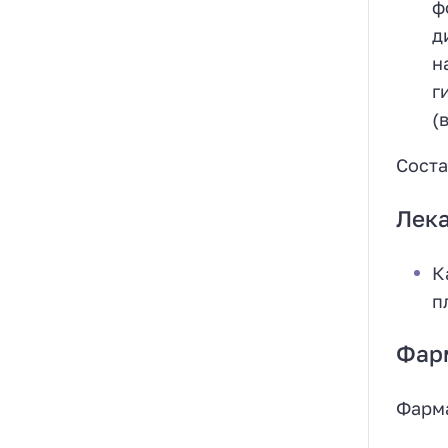
ф
д
н
г
(
Соста
Лек
К
п
Фар
Фарм