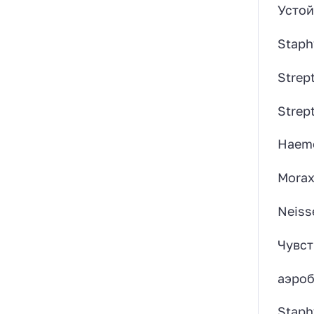
Усто
Staph
Strept
Strep
Haemo
Moraxe
Neiss
Чувст
аэроб
Staph