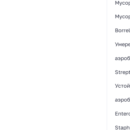
Mycop
Mycop
Borrel
Умере
аэроб
Strep
Устой
аэроб
Enter
Staph