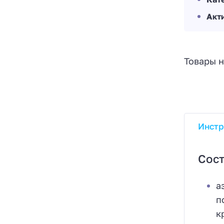
Акт
Товары н
Инстр
Сост
а
п
к