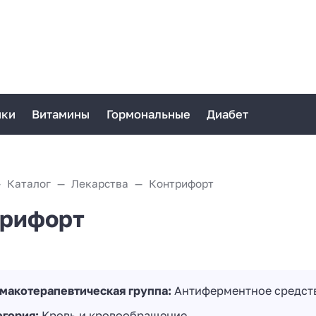
ики
Витамины
Гормональные
Диабет
Каталог
Лекарства
Контрифорт
рифорт
макотерапевтическая группа:
Антиферментное средст
егория:
Кровь и кровообращение