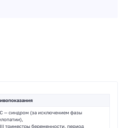
ивопоказания
С — синдром (за исключением фазы
улопатии),
и III триместры беременности, период