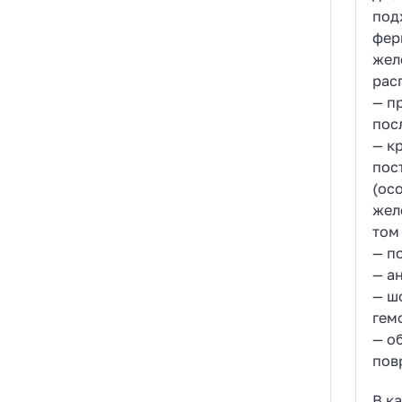
под
фер
жел
рас
— п
пос
— к
пос
(ос
желе
том
— п
— а
— ш
гем
— о
пов
В к