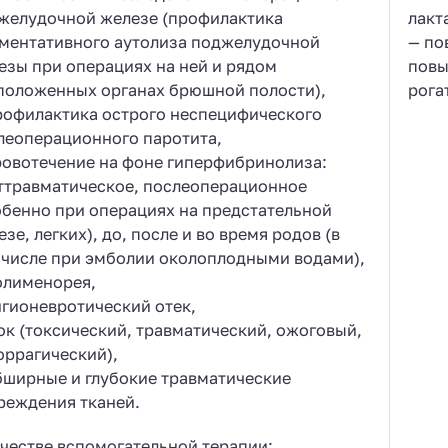
желудочной железе (профилактика
лакт
ментативного аутолиза поджелудочной
— по
езы при операциях на ней и рядом
повы
положенных органах брюшной полости),
рога
рофилактика острого неспецифического
леоперационного паротита,
ровотечение на фоне гиперфибринолиза:
ттравматическое, послеоперационное
обенно при операциях на предстательной
зе, легких), до, после и во время родов (в
 числе при эмболии околоплодными водами),
олименорея,
нгионевротический отек,
ок (токсический, травматический, ожоговый,
оррагический),
бширные и глубокие травматические
реждения тканей.
ачестве вспомогательной терапии: