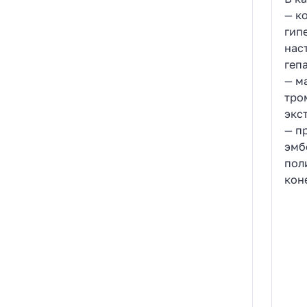
— к
гип
нас
геп
— м
тро
экс
— п
эмб
пол
кон