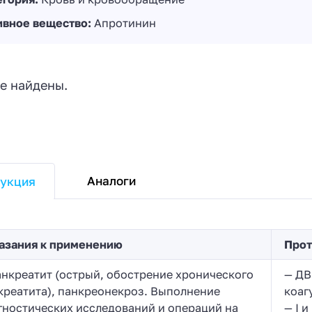
ивное вещество:
Апротинин
е найдены.
Аналоги
укция
азания к применению
Прот
анкреатит (острый, обострение хронического
— ДВ
креатита), панкреонекроз. Выполнение
коаг
гностических исследований и операций на
— I 