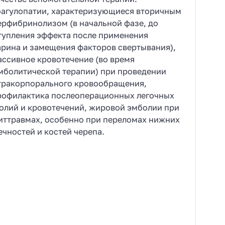
оагулопатии, характеризующиеся вторичным
ерфибринолизом (в начальной фазе, до
тупления эффекта после применения
арина и замещения факторов свертывания),
ассивное кровотечение (во время
мболитической терапии) при проведении
тракорпорального кровообращения,
рофилактика послеоперационных легочных
олий и кровотечений, жировой эмболии при
иттравмах, особенно при переломах нижних
ечностей и костей черепа.