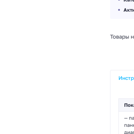
Акт
Товары н
Инстр
Пок
— п
пан
диа