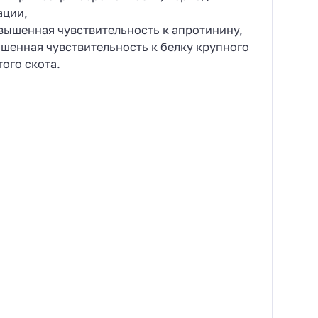
ации,
вышенная чувствительность к апротинину,
шенная чувствительность к белку крупного
того скота.