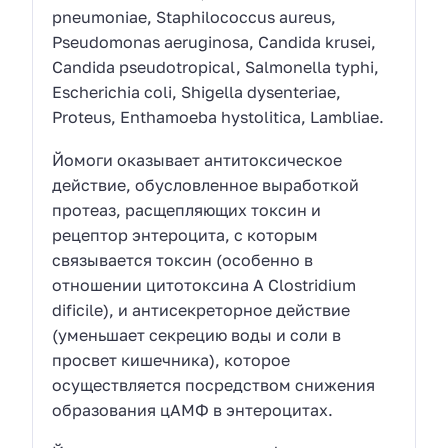
pneumoniae, Staphilococcus aureus,
Pseudomonas aeruginosa, Candida krusei,
Candida pseudotropical, Salmonella typhi,
Escherichia coli, Shigella dysenteriae,
Proteus, Enthamoeba hystolitica, Lambliae.
Йомоги оказывает антитоксическое
действие, обусловленное выработкой
протеаз, расщепляющих токсин и
рецептор энтероцита, с которым
связывается токсин (особенно в
отношении цитотоксина А Clostridium
dificile), и антисекреторное действие
(уменьшает секрецию воды и соли в
просвет кишечника), которое
осуществляется посредством снижения
образования цАМФ в энтероцитах.