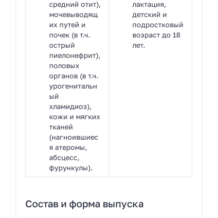
средний отит),
лактация,
мочевыводящ
детский и
их путей и
подростковый
почек (в т.ч.
возраст до 18
острый
лет.
пиелонефрит),
половых
органов (в т.ч.
урогенитальн
ый
хламидиоз),
кожи и мягких
тканей
(нагноившиес
я атеромы,
абсцесс,
фурункулы).
Состав и форма выпуска