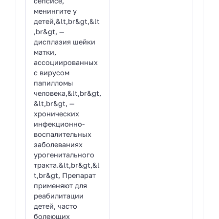
сепсисе,
менингите у
детей,&lt,br&gt,&lt
,br&gt, —
дисплазия шейки
матки,
ассоциированных
с вирусом
папилломы
человека,&lt,br&gt,
&lt,br&gt, —
хронических
инфекционно-
воспалительных
заболеваниях
урогенитального
тракта.&lt,br&gt,&l
t,br&gt, Препарат
применяют для
реабилитации
детей, часто
болеющих