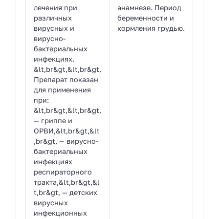
лечения при
анамнезе. Период
различных
беременности и
вирусных и
кормления грудью.
вирусно-
бактериальных
инфекциях.
&lt,br&gt,&lt,br&gt,
Препарат показан
для применения
при:
&lt,br&gt,&lt,br&gt,
— гриппе и
ОРВИ,&lt,br&gt,&lt
,br&gt, — вирусно-
бактериальных
инфекциях
респираторного
тракта,&lt,br&gt,&l
t,br&gt, — детских
вирусных
инфекционных