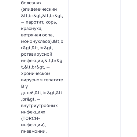
болезнях
(эпидемический
&lt,br&gt,&lt,br&gt,
— паротит, корь,
краснуха,
ветряная оспа,
мононуклеоз),&lt,b
r&gt,&lt,br&gt, —
ротавирусной
инфекции,&lt,br&g
t,&lt,br&gt, —
хроническом
вирусном гепатите
В у
детей,&lt,br&gt,&lt
,br&gt, —
внутриутробных
инфекциях
(TORCH-
инфекции),
пневмонии,