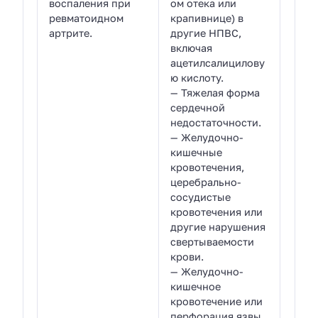
воспаления при
ом отека или
ревматоидном
крапивнице) в
артрите.
другие НПВС,
включая
ацетилсалицилову
ю кислоту.
— Тяжелая форма
сердечной
недостаточности.
— Желудочно-
кишечные
кровотечения,
церебрально-
сосудистые
кровотечения или
другие нарушения
свертываемости
крови.
— Желудочно-
кишечное
кровотечение или
перфорация язвы