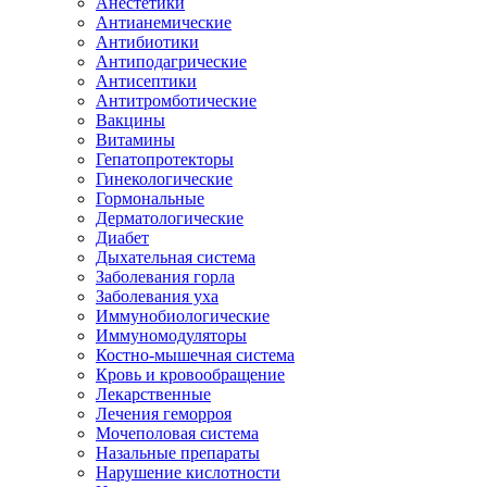
Анестетики
Антианемические
Антибиотики
Антиподагрические
Антисептики
Антитромботические
Вакцины
Витамины
Гепатопротекторы
Гинекологические
Гормональные
Дерматологические
Диабет
Дыхательная система
Заболевания горла
Заболевания уха
Иммунобиологические
Иммуномодуляторы
Костно-мышечная система
Кровь и кровообращение
Лекарственные
Лечения геморроя
Мочеполовая система
Назальные препараты
Нарушение кислотности