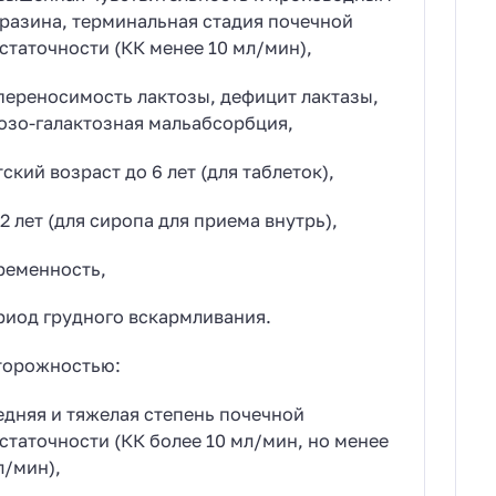
разина, терминальная стадия почечной
статочности (КК менее 10 мл/мин),
переносимость лактозы, дефицит лактазы,
озо-галактозная мальабсорбция,
тский возраст до 6 лет (для таблеток),
 2 лет (для сиропа для приема внутрь),
ременность,
риод грудного вскармливания.
торожностью:
едняя и тяжелая степень почечной
статочности (КК более 10 мл/мин, но менее
л/мин),