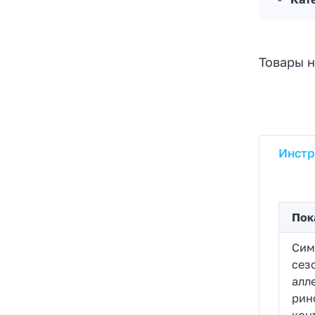
Товары н
Инстр
Пок
Сим
сез
алл
рин
кон