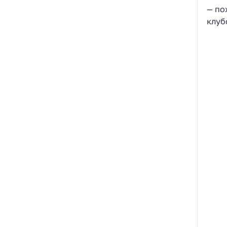
— по
клуб