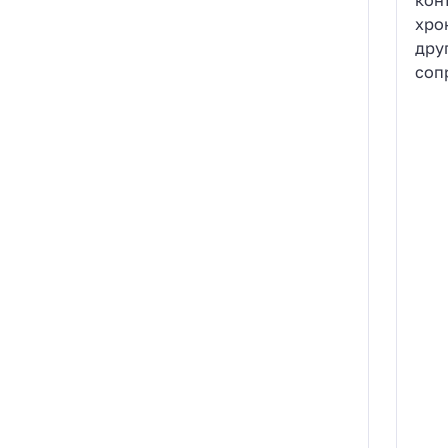
хро
дру
соп