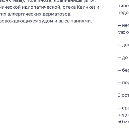
пипе
нической идиопатической, отека Квинке) и
недо
гих аллергических дерматозов,
ровождающихся зудом и высыпаниями.
— не
глюк
— де
— до
— бе
— пе
С ос
— ср
недо
50 м