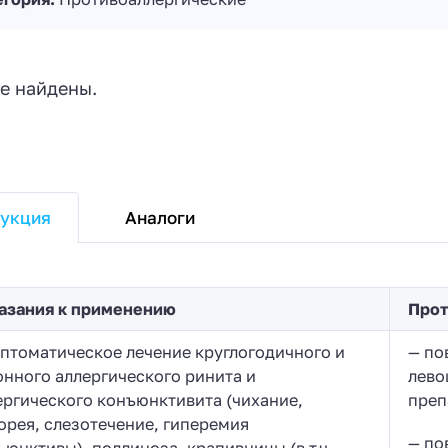
е найдены.
Аналоги
укция
азания к применению
Прот
птоматическое лечение круглогодичного и
— по
онного аллергического ринита и
лево
ергического конъюнктивита (чихание,
преп
орея, слезотечение, гиперемия
— по
ъюнктивы), поллиноза, крапивницы (в т.ч.