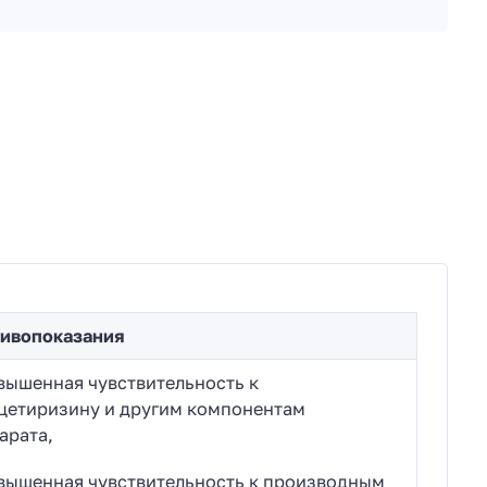
ивопоказания
вышенная чувствительность к
цетиризину и другим компонентам
арата,
вышенная чувствительность к производным