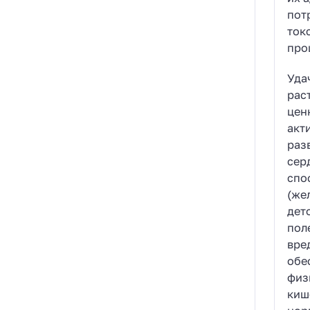
пот
ток
про
Уда
рас
цен
акт
раз
сер
спо
(же
дет
пол
вре
обе
физ
киш