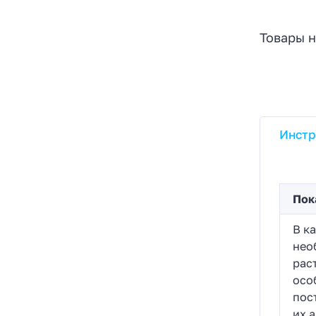
Товары н
Инстр
Пок
В к
нео
рас
осо
пос
их 