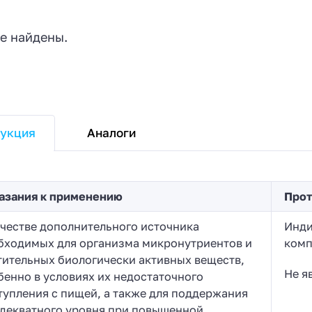
е найдены.
Аналоги
укция
азания к применению
Прот
ачестве дополнительного источника
Инди
бходимых для организма микронутриентов и
комп
тительных биологически активных веществ,
Не я
бенно в условиях их недостаточного
тупления с пищей, а также для поддержания
адекватного уровня при повышенной