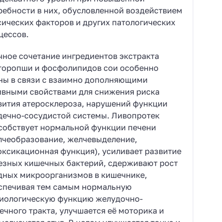
ребности в них, обусловленной воздействием
сических факторов и других патологических
цессов.
чное сочетание ингредиентов экстракта
торопши и фосфолипидов сои особенно
ны в связи с взаимно дополняющими
ивными свойствами для снижения риска
вития атеросклероза, нарушений функции
дечно-сосудистой системы. Ливопротек
собствует нормальной функции печени
лчеобразование, желчевыделение,
оксикационная функция), усиливает развитие
езных кишечных бактерий, сдерживают рост
дных микроорганизмов в кишечнике,
спечивая тем самым нормальную
иологическую функцию желудочно-
ечного тракта, улучшается её моторика и