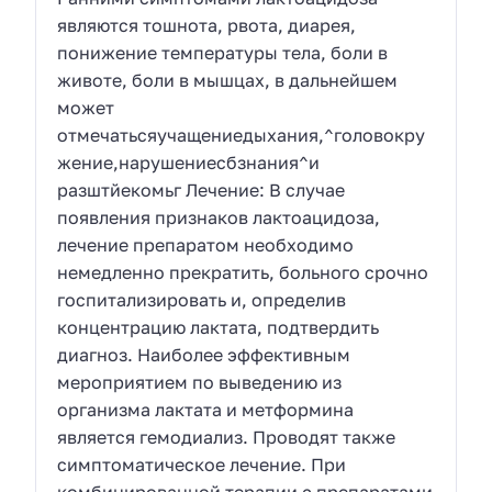
являются тошнота, рвота, диарея,
понижение температуры тела, боли в
животе, боли в мышцах, в дальнейшем
может
отмечатьсяучащениедыхания,^головокру
жение,нарушениесбзнания^и
разштйекомьг Лечение: В случае
появления признаков лактоацидоза,
лечение препаратом необходимо
немедленно прекратить, больного срочно
госпитализировать и, определив
концентрацию лактата, подтвердить
диагноз. Наиболее эффективным
мероприятием по выведению из
организма лактата и метформина
является гемодиализ. Проводят также
симптоматическое лечение. При
комбинированной терапии с препаратами