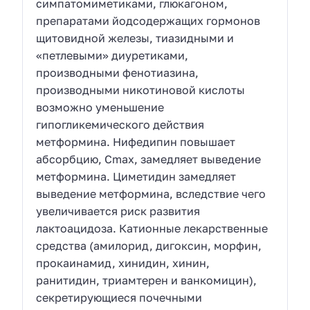
симпатомиметиками, глюкагоном,
препаратами йодсодержащих гормонов
щитовидной железы, тиазидными и
«петлевыми» диуретиками,
производными фенотиазина,
производными никотиновой кислоты
возможно уменьшение
гипогликемического действия
метформина. Нифедипин повышает
абсорбцию, Сmах, замедляет выведение
метформина. Циметидин замедляет
выведение метформина, вследствие чего
увеличивается риск развития
лактоацидоза. Катионные лекарственные
средства (амилорид, дигоксин, морфин,
прокаинамид, хинидин, хинин,
ранитидин, триамтерен и ванкомицин),
секретирующиеся почечными