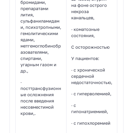
бромидами,
на фоне острого
препаратами
некроза
лития,
канальцев,
сульфаниламидам
и, психотропными,
· коматозные
гемолитическими
состояния,
ядами,
метгемоглобинобр
С осторожностью
азователями,
спиртами,
У пациентов:
угарным газом и
· с хронической
др.,
сердечной
·
недостаточностью,
посттрансфузионн
· с гиперволемией,
ые осложнения
после введения
· с
несовместимой
гипонатриемией,
крови,.
· с гипохлоремией