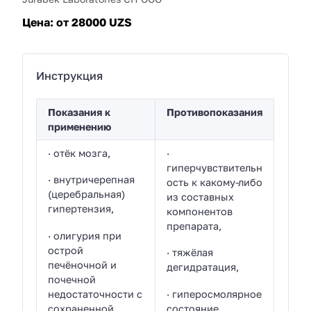
Цена:
от 28000 UZS
Инструкция
Показания к
Противопоказания
применению
· отёк мозга,
·
гиперчувствительн
· внутричерепная
ость к какому-либо
(церебральная)
из составных
гипертензия,
компонентов
препарата,
· олигурия при
острой
· тяжёлая
печёночной и
дегидратация,
почечной
недостаточности с
· гиперосмолярное
сохраненной
состояние,