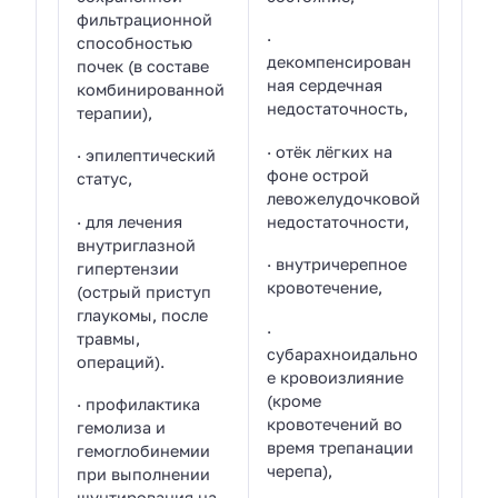
фильтрационной
·
способностью
декомпенсирован
почек (в составе
ная сердечная
комбинированной
недостаточность,
терапии),
· отёк лёгких на
· эпилептический
фоне острой
статус,
левожелудочковой
· для лечения
недостаточности,
внутриглазной
· внутричерепное
гипертензии
кровотечение,
(острый приступ
глаукомы, после
·
травмы,
субарахноидально
операций).
е кровоизлияние
(кроме
· профилактика
кровотечений во
гемолиза и
время трепанации
гемоглобинемии
черепа),
при выполнении
шунтирования на