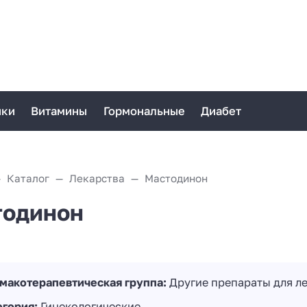
ики
Витамины
Гормональные
Диабет
Каталог
Лекарства
Мастодинон
тодинон
макотерапевтическая группа:
Другие препараты для ле
егория:
Гинекологические