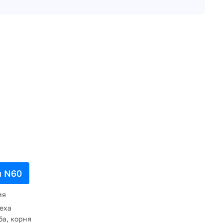
 N60
ия
еха
ба, корня