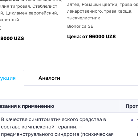
алтея, Ромашки цветки, трава о
илия тигровая, Стеблелист
лекарственного, трава хвоща,
й, Цикламен европейский,
тысячелистник
оцветный
Bionorica SE
E
Цена:
от 96000 UZS
88000 UZS
Аналоги
укция
азания к применению
Прот
В качестве симптоматического средства в
составе комплексной терапии: —
предменструального синдрома (психическая