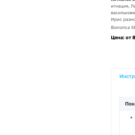
игнация, Л
василькови
Ирис разн
Bionorica S
Цена:
от 
Инстр
Пок