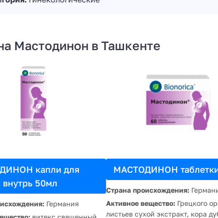
на Мастодинон в Ташкенте
ДИНОН капли для
МАСТОДИНОН таблетки
 внутрь 50мл
Страна происхождения:
Герман
Активное вещество:
Грецкого ор
оисхождения:
Германия
листьев сухой экстракт, кора ду
ещество:
витекс священный,