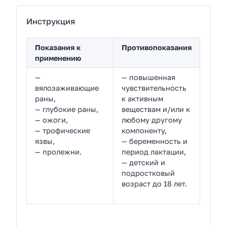
Инструкция
Показания к
Противопоказания
применению
—
— повышенная
вялозаживающие
чувствительность
раны,
к активным
— глубокие раны,
веществам и/или к
— ожоги,
любому другому
— трофические
компоненту,
язвы,
— беременность и
— пролежни.
период лактации,
— детский и
подростковый
возраст до 18 лет.