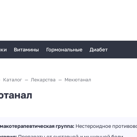
ики
Витамины
Гормональные
Диабет
Каталог
Лекарства
Мекютанал
ютанал
макотерапевтическая группа:
Нестероидное противово
егория:
Препараты от суставной и мышечной боли