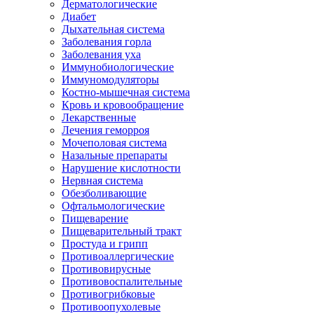
Дерматологические
Диабет
Дыхательная система
Заболевания горла
Заболевания уха
Иммунобиологические
Иммуномодуляторы
Костно-мышечная система
Кровь и кровообращение
Лекарственные
Лечения геморроя
Мочеполовая система
Назальные препараты
Нарушение кислотности
Нервная система
Обезболивающие
Офтальмологические
Пищеварение
Пищеварительный тракт
Простуда и грипп
Противоаллергические
Противовирусные
Противовоспалительные
Противогрибковые
Противоопухолевые