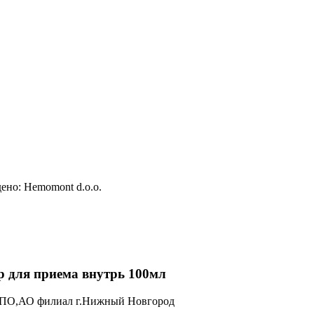
дено: Hemomont d.o.o.
я приема внутрь 100мл
ПО,АО филиал г.Нижный Новгород