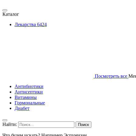
Каталог
Лекарства
6424
Посмотреть все
Ме
Антибиотики
Антисептики
Витамины
Гормональные
Диабет
Найти:
Что будем искать? Например,
Эспумизан