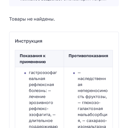
Товары не найдены.
Инструкция
Показания к
Противопоказания
применению
гастроэзофаг
—
еальная
наследственн
рефлюксная
ая
болезнь: —
непереносимо
лечение
сть фруктозы,
эрозивного
— глюкозо-
рефлюкс-
галактозная
эзофагита, —
мальабсорбци
длительное
я, — сахаразо-
поддерживаю
изомальтазна