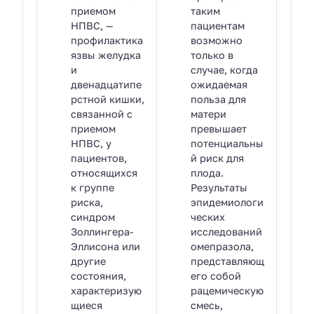
приемом
таким
НПВС, —
пациентам
профилактика
возможно
язвы желудка
только в
и
случае, когда
двенадцатипе
ожидаемая
рстной кишки,
польза для
связанной с
матери
приемом
превышает
НПВС, у
потенциальны
пациентов,
й риск для
относящихся
плода.
к группе
Результаты
риска,
эпидемиологи
синдром
ческих
Золлингера-
исследований
Эллисона или
омепразола,
другие
представляющ
состояния,
его собой
характеризую
рацемическую
щиеся
смесь,