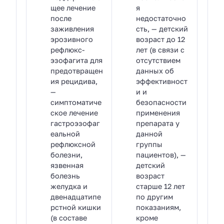
щее лечение
я
после
недостаточно
заживления
сть, — детский
эрозивного
возраст до 12
рефлюкс-
лет (в связи с
эзофагита для
отсутствием
предотвращен
данных об
ия рецидива,
эффективност
—
и и
симптоматиче
безопасности
ское лечение
применения
гастроэзофаг
препарата у
еальной
данной
рефлюксной
группы
болезни,
пациентов), —
язвенная
детский
болезнь
возраст
желудка и
старше 12 лет
двенадцатипе
по другим
рстной кишки
показаниям,
(в составе
кроме