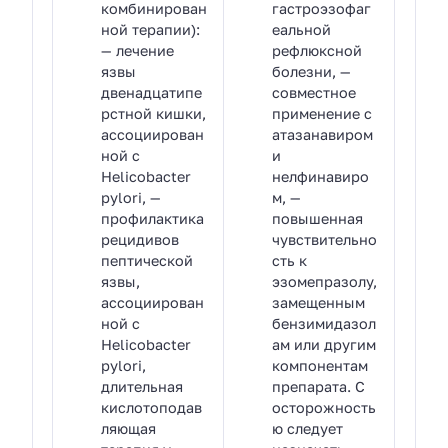
комбинирован
гастроэзофаг
ной терапии):
еальной
— лечение
рефлюксной
язвы
болезни, —
двенадцатипе
совместное
рстной кишки,
применение с
ассоциирован
атазанавиром
ной с
и
Helicobacter
нелфинавиро
pylori, —
м, —
профилактика
повышенная
рецидивов
чувствительно
пептической
сть к
язвы,
эзомепразолу,
ассоциирован
замещенным
ной с
бензимидазол
Helicobacter
ам или другим
pylori,
компонентам
длительная
препарата. С
кислотоподав
осторожность
ляющая
ю следует