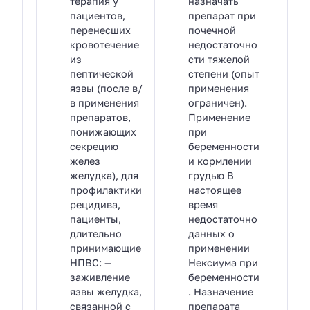
терапия у
назначать
пациентов,
препарат при
перенесших
почечной
кровотечение
недостаточно
из
сти тяжелой
пептической
степени (опыт
язвы (после в/
применения
в применения
ограничен).
препаратов,
Применение
понижающих
при
секрецию
беременности
желез
и кормлении
желудка), для
грудью В
профилактики
настоящее
рецидива,
время
пациенты,
недостаточно
длительно
данных о
принимающие
применении
НПВС: —
Нексиума при
заживление
беременности
язвы желудка,
. Назначение
связанной с
препарата