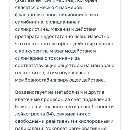
является смесью 4 изомеров
флавонолигнанов: силибинина, изо-
силибинина, силидианина и
силикристина. Механизм действия
препарата недостаточно ясен. Известно,
что гепатопротекторное действие связано
с конкурентным взаимодействием
силимарина с токсинами за
соответствующие рецепторы на мембране
гепатоцитов, этим обусловлено
мембраностабилизирующее действие.
Воздействует на метаболизм и другие
клеточные процессы за счет подавления
5-липооксигеназного пути (в особенности
лейкотриена В4), связывания со
свободными реактивными кислородными
радикалами. Ускоряет регенеративные