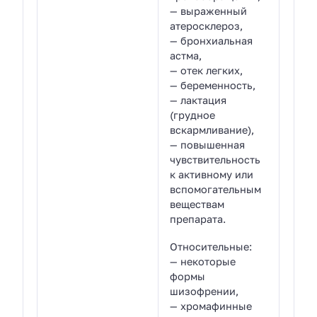
— выраженный
атеросклероз,
— бронхиальная
астма,
— отек легких,
— беременность,
— лактация
(грудное
вскармливание),
— повышенная
чувствительность
к активному или
вспомогательным
веществам
препарата.
Относительные:
— некоторые
формы
шизофрении,
— хромафинные