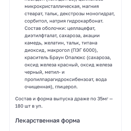
микрокристаллическая, магния
стеарат, тальк, декстрозы моногидрат,
сорбитол, натрия гидрокарбонат.
Состав оболочки: целлацефат,
диэтилфталат, сахароза, акации
камедь, желатин, тальк, титана
диоксид, макрогол (ПЭГ 6000),
краситель Браун Опалюкс (сахароза,
оксид железа красный, оксид железа
черный, метил- и
пропилпарагидроксибензоат, вода
очищенная), глицерол.
Состав и форма выпуска драже по 35мг —
180 шт в уп.
Лекарственная форма