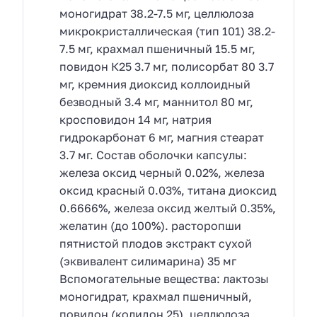
моногидрат 38.2-7.5 мг, целлюлоза
микрокристаллическая (тип 101) 38.2-
7.5 мг, крахмал пшеничный 15.5 мг,
повидон К25 3.7 мг, полисорбат 80 3.7
мг, кремния диоксид коллоидный
безводный 3.4 мг, маннитол 80 мг,
кросповидон 14 мг, натрия
гидрокарбонат 6 мг, магния стеарат
3.7 мг. Состав оболочки капсулы:
железа оксид черный 0.02%, железа
оксид красный 0.03%, титана диоксид
0.6666%, железа оксид желтый 0.35%,
желатин (до 100%). расторопши
пятнистой плодов экстракт сухой
(эквивалент силимарина) 35 мг
Вспомогательные вещества: лактозы
моногидрат, крахмал пшеничный,
повидон (колидон 25), целлюлоза