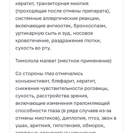
кератит, транзиторная миопия
(проходящая после отмены препарата),
системные аллергические реакции,
включающие ангиоотек, бронхоспазм,
уртикарную сыпь и зуд, носовое
кровотечение, раздражение глотки,
сухость во рту.
Тимолола малеат (местное применение)
Со стороны глаз отмечались
конъюнктивит, блефарит, кератит,
снижение чувствительности роговицы,
сухость, расстройства зрения,
включающие изменения преломляющей
способности глаза (в ряде случаев из-за
отмены миотиков), диплопия, птоз, звон в
ушах, аритмия, гипотензия, обморок,
сердечно-сосудистые нарушения,