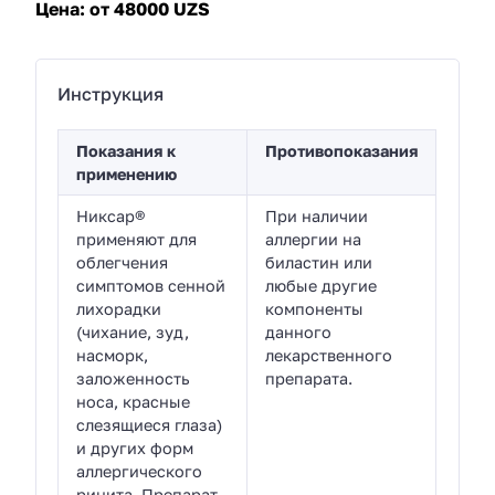
Цена:
от 48000 UZS
Инструкция
Показания к
Противопоказания
применению
Никсар®
При наличии
применяют для
аллергии на
облегчения
биластин или
симптомов сенной
любые другие
лихорадки
компоненты
(чихание, зуд,
данного
насморк,
лекарственного
заложенность
препарата.
носа, красные
слезящиеся глаза)
и других форм
аллергического
ринита. Препарат