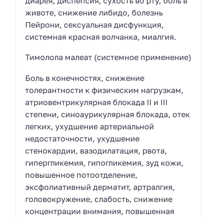
диарея, диспепсия, сухость во рту, боль в
животе, снижение либидо, болезнь
Пейрони, сексуальная дисфункция,
системная красная волчанка, миалгия.
Тимолола малеат (системное применение)
Боль в конечностях, снижение
толерантности к физическим нагрузкам,
атриовентрикулярная блокада II и III
степени, синоаурикулярная блокада, отек
легких, ухудшение артериальной
недостаточности, ухудшение
стенокардии, вазодилатация, рвота,
гипергликемия, гипогликемия, зуд кожи,
повышенное потоотделение,
эксфолиативный дерматит, артралгия,
головокружение, слабость, снижение
концентрации внимания, повышенная