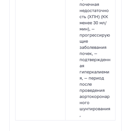
почечная
недостаточно
сть (ХПН) (КК
менее 30 мл/
мин), —
прогрессирую
щие
заболевания
почек, —
подтвержденн
ая
гиперкалиеми
я, — период
после
проведения
аортокоронар
ного
шунтирования
,