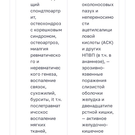
щий
околоносовых
спондтлоартр
пазух и
ит,
непереносимо
остеохондроз
сти
с корешковым
ацетилсалици
синдромом,
ловой
остеоартроз,
кислоты (АСК)
миалгия
и других
ревматическо
НПВП (в т.ч. в
го и
анамнезе), —
неревматичес
эрозивно-
кого генеза,
язвенные
воспаление
поражения
связок,
слизистой
сухожилий,
оболочки
бурситы, it т.ч.
желудка и
послетравмат
двенадцатипе
ичсскос
рстной кишки,
воспаление
— активное
мягких
желудочно-
тканей,
кишечное