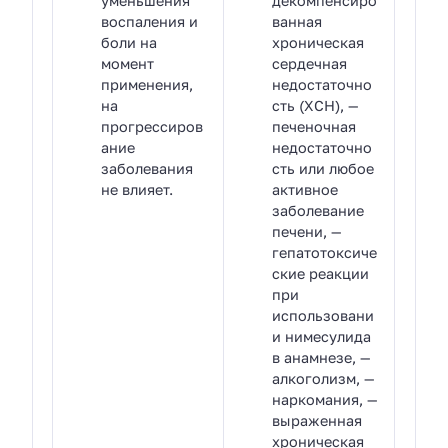
уменьшения
декомпенсиро
воспаления и
ванная
боли на
хроническая
момент
сердечная
применения,
недостаточно
на
сть (ХСН), —
прогрессиров
печеночная
ание
недостаточно
заболевания
сть или любое
не влияет.
активное
заболевание
печени, —
гепатотоксиче
ские реакции
при
использовани
и нимесулида
в анамнезе, —
алкоголизм, —
наркомания, —
выраженная
хроническая