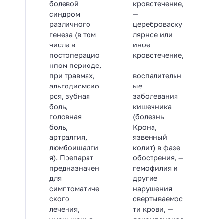
болевой
кровотечение,
синдром
—
различного
цереброваску
генеза (в том
лярное или
числе в
иное
постоперацио
кровотечение,
нпом периоде,
—
при травмах,
воспалительн
альгодисмсио
ые
рся, зубная
заболевания
боль,
кишечника
головная
(болезнь
боль,
Крона,
артралгия,
язвенный
люмбоишалги
колит) в фазе
я). Препарат
обострения, —
предназначен
гемофилия и
для
другие
симптоматиче
нарушения
ского
свертываемос
лечения,
ти крови, —