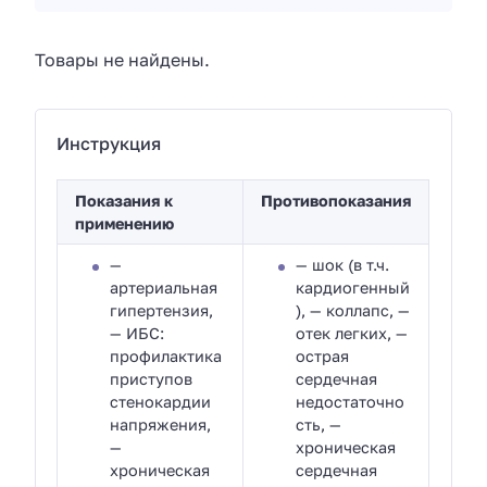
Товары не найдены.
Инструкция
Показания к
Противопоказания
применению
—
— шок (в т.ч.
артериальная
кардиогенный
гипертензия,
), — коллапс, —
— ИБС:
отек легких, —
профилактика
острая
приступов
сердечная
стенокардии
недостаточно
напряжения,
сть, —
—
хроническая
хроническая
сердечная