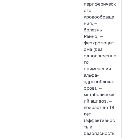
периферическ
ого
кровообраще
ния, —
болезнь
Рейно, —
феохромоцит
ома (без
одновременно
го
применения
альфа-
адреноблокат
оров), —
метаболическ
ий ацидоз, —
возраст до 18
лет
(эффективнос
ть и
безопасность