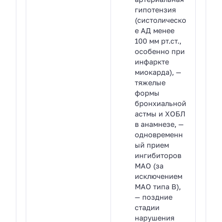
гипотензия
(систолическо
е АД менее
100 мм рт.ст.,
особенно при
инфаркте
миокарда), —
тяжелые
формы
бронхиальной
астмы и ХОБЛ
в анамнезе, —
одновременн
ый прием
ингибиторов
МАО (за
исключением
МАО типа В),
— поздние
стадии
нарушения