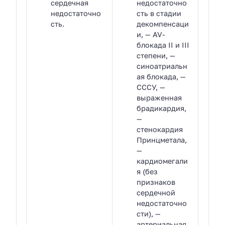
сердечная
недостаточно
недостаточно
сть в стадии
сть.
декомпенсаци
и, — AV-
блокада II и III
степени, —
синоатриальн
ая блокада, —
СССУ, —
выраженная
брадикардия,
—
стенокардия
Принцметала,
—
кардиомегали
я (без
признаков
сердечной
недостаточно
сти), —
артериальная