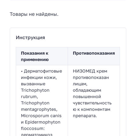
Товары не найдены.
Инструкция
Показания к
Противопоказания
применению
• Дерматофитовые
НИЗОМЕД крем
инфекции кожи,
противопоказан
вызванные
лицам,
Trichophyton
обладающим
rubrum,
повышенной
Trichophyton
чувствительность
mentagrophytes,
ю к компонентам
Microsporum canis
препарата.
и Epidermophyton
floccosum:
дерматомикоз