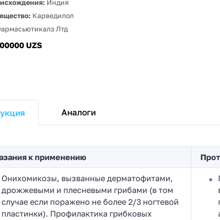
оисхождения:
Индия
ещество:
Карведилол
Фармасьютикалз Лтд
100000 UZS
Аналоги
укция
азания к применению
Прот
Онихомикозы, вызванные дерматофитами,
дрожжевыми и плесневыми грибами (в том
случае если поражено не более 2/3 ногтевой
пластинки). Профилактика грибковых