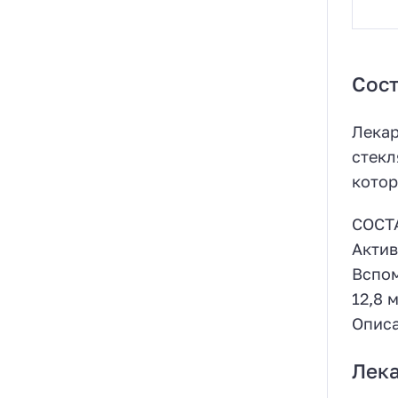
Сост
Лекар
стекл
котор
СОСТ
Актив
Вспом
12,8 
Описа
Лек