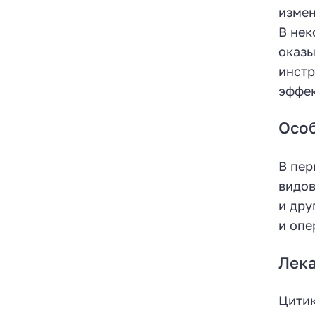
измен
В нек
оказы
инстр
эффек
Осо
В пер
видов
и дру
и опер
Лека
Цитик