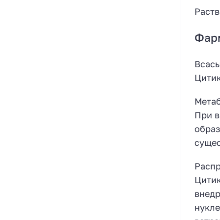
Раств
Фар
Всас
Цитик
Мета
При в
образ
сущес
Расп
Цитик
внедр
нукле