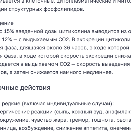
ивается в клеточные, цитоплазматические и мит
ии структурных фосфолипидов.
дение
о 15% введенной дозы цитиколина выводится из о
 12% — с выдыхаемым СО2. В экскреции цитиколи
я фаза, длящаяся около 36 часов, в ходе которой
я фаза, в ходе которой скорость экскреции сниж
дается в выдыхаемом СО2 — скорость выведения
сов, а затем снижается намного медленнее.
очные действия
 редкие (включая индивидуальные случаи):
ергические реакции (сыпь, кожный зуд, анафилак
окружение, чувство жара, тремор, тошнота, рвота
нница, возбуждение, снижение аппетита, онемен