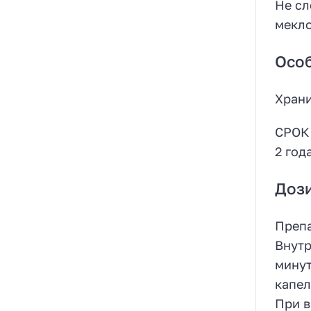
Не сл
мекло
Особ
Храни
СРОК
2 год
Доз
Препа
Внутр
минут
капел
При в