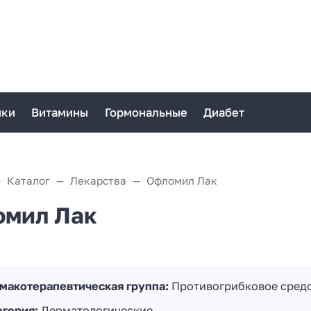
ики
Витамины
Гормональные
Диабет
Каталог
Лекарства
Офломил Лак
мил Лак
макотерапевтическая группа:
Противогрибковое сред
егория:
Дерматологические