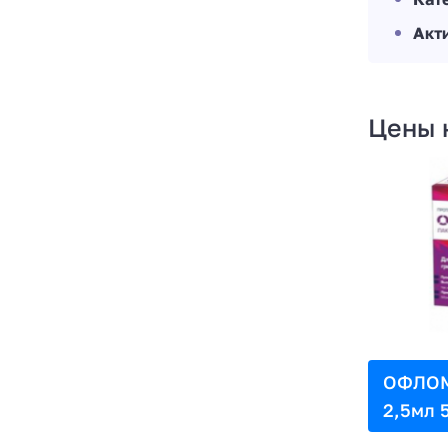
Акт
Цены 
ОФЛОМ
2,5мл 