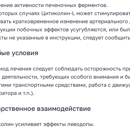
ение активности печеночных ферментов.
оторых случаях Цитиколин-L может стимулироват
вать кратковременное изменение артериального 
укции побочных эффектов усугубляются, или бы
ты не указанные в инструкции, следует сообщить
бые условия
иод лечения следует соблюдать осторожность п
 деятельности, требующих особого внимания и б
гими транспортными средствами, работа с движ
атора и т.п.).
рственное взаимодействие
олин усиливает эффекты леводопы.