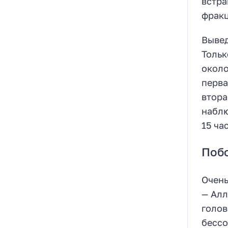
встра
фракц
Выве
Тольк
около
перва
втора
наблю
15 ча
Поб
Очень
— Алл
голов
бессо