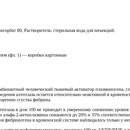
исорбат 80, Растворитель: стерильная вода для инъекций.
елем (фл. 1) — коробки картонные
бинантный человеческий тканевый активатор плазминогена, гл
дения алтеплаза остается относительно неактивной в кровеносн
ворению сгустка фибрина.
теплаза в дозе 100 мг приводит к умеренному снижению уровня 
и альфа-2-антиплазмина снижаются до 20% и 35% соответственно 
ня фибриногена в кровеносной системе наблюдалось только у не
 с острым инфарктом миокарда, введение 100 мг АКТИЛИЗЕ в т