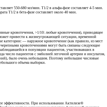
вляет 550-680 мл/мин. T1/2 в альфа-фазе составляет 4-5 мин.
ата T1/2 в бета-фазе составляет около 40 мин.
сивные кровотечения, >1/10: любые кровотечения), приводящее
е может привести к жизнеугрожающей ситуации, временной
е категории: — наружное кровотечение (как правило, из мест
ричерепными кровотечениями могут быть связаны следующие
 наблюдавшейся в популяции пациентов, участвовавших в
да число пациентов с эмболией легочной артерии и инсультом,
ваний), было очень небольшим. Поэтому небольшие числовые
небольшого объема выборки.
 ее эффективности. При использовании Актилизе®