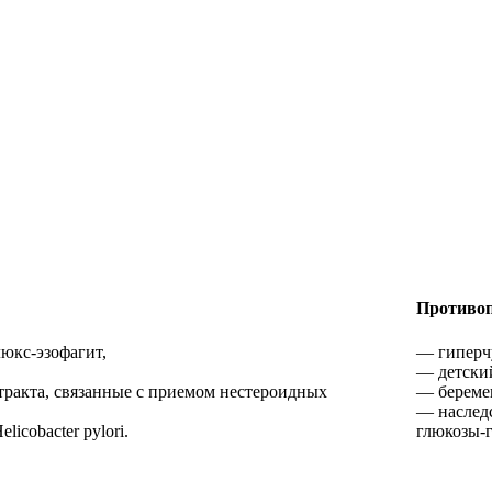
Противоп
юкс-эзофагит,
— гиперчу
— детский
ракта, связанные с приемом нестероидных
— беремен
— наслед
icobacter pylori.
глюкозы-г