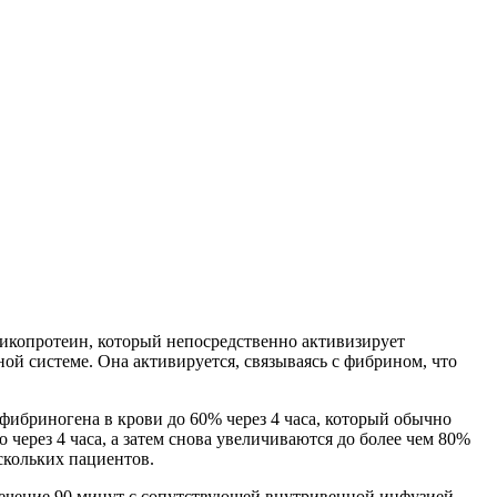
икопротеин, который непосредственно активизирует
ой системе. Она активируется, связываясь с фибрином, что
фибриногена в крови до 60% через 4 часа, который обычно
через 4 часа, а затем снова увеличиваются до более чем 80%
скольких пациентов.
ечение 90 минут с сопутствующей внутривенной инфузией