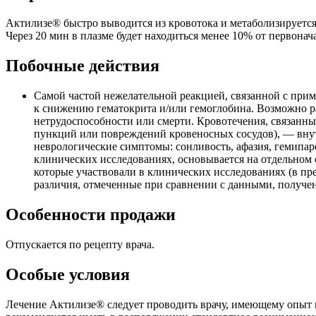
Актилизе® быстро выводится из кровотока и метаболизируется, 
Через 20 мин в плазме будет находиться менее 10% от первонача
Побочные действия
Самой частой нежелательной реакцией, связанной с приме
к снижению гематокрита и/или гемоглобина. Возможно р
нетрудоспособности или смерти. Кровотечения, связанны
пункций или повреждений кровеносных сосудов), — внут
неврологические симптомы: сонливость, афазия, гемипар
клинических исследованиях, основывается на отдельном 
которые участвовали в клинических исследованиях (в пр
различия, отмеченные при сравнении с данными, получен
Особенности продажи
Отпускается по рецепту врача.
Особые условия
Лечение Актилизе® следует проводить врачу, имеющему опыт 