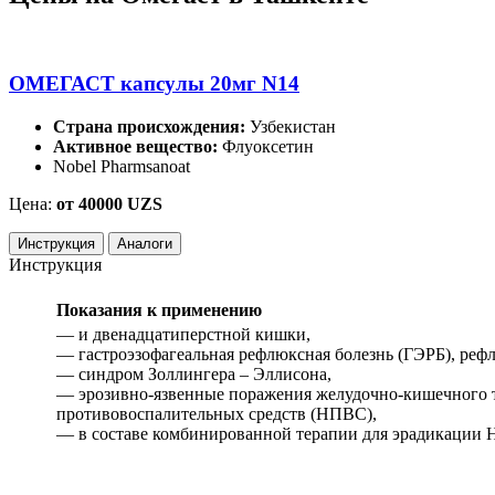
ОМЕГАСТ капсулы 20мг N14
Страна происхождения:
Узбекистан
Активное вещество:
Флуоксетин
Nobel Pharmsanoat
Цена:
от 40000 UZS
Инструкция
Аналоги
Инструкция
Показания к применению
— и двенадцатиперстной кишки,
— гастроэзофагеальная рефлюксная болезнь (ГЭРБ), рефл
— синдром Золлингера – Эллисона,
— эрозивно-язвенные поражения желудочно-кишечного т
противовоспалительных средств (НПВС),
— в составе комбинированной терапии для эрадикации Hel