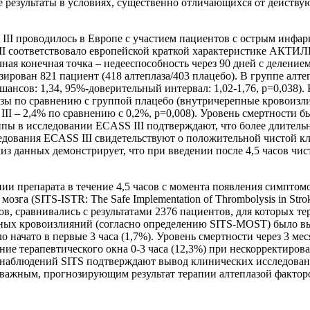
 результаты в условиях, существенно отличающихся от дейст
I проводилось в Европе с участием пациентов с острым инфаркт
II соответствовало европейской краткой характеристике АКТИЛ
рвичная конечная точка – недееспособность через 90 дней с дел
зирован 821 пациент (418 алтеплаза/403 плацебо). В группе ал
 шансов: 1,34, 95%-доверительный интервал: 1,02-1,76, p=0,038
ы по сравнению с группой плацебо (внутричерепные кровоизлия
I – 2,4% по сравнению с 0,2%, р=0,008). Уровень смертности б
уппы в исследовании ECASS III подтверждают, что более длитель
едования ECASS III свидетельствуют о положительной чистой 
лиз данных демонстрирует, что при введении после 4,5 часов чи
 препарата в течение 4,5 часов с момента появления симптомо
га (SITS-ISTR: The Safe Implementation of Thrombolysis in Strok
в, сравнивались с результатами 2376 пациентов, для которых тер
ных кровоизлияний (согласно определению SITS-MOST) было выш
о начато в первые 3 часа (1,7%). Уровень смертности через 3 ме
ение терапевтического окна 0-3 часа (12,3%) при нескорректирова
ые наблюдений SITS подтверждают вывод клинических исследован
я важным, прогнозирующим результат терапии алтеплазой фактор