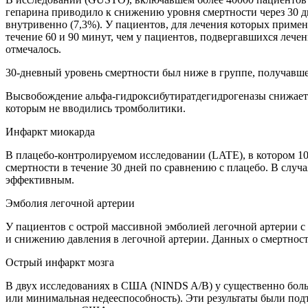
гепарина приводило к снижению уровня смертности через 30 дн
внутривенно (7,3%). У пациентов, для лечения которых приме
течение 60 и 90 минут, чем у пациентов, подвергавшихся лече
отмечалось.
30-дневный уровень смертности был ниже в группе, получавш
Высвобождение альфа-гидроксибутиратдегидрогеназы снижаетс
которым не вводились тромболитики.
Инфаркт миокарда
В плацебо-контролируемом исследовании (LATE), в котором 100
смертности в течение 30 дней по сравнению с плацебо. В случ
эффективным.
Эмболия легочной артерии
У пациентов с острой массивной эмболией легочной артерии
и снижению давления в легочной артерии. Данных о смертност
Острый инфаркт мозга
В двух исследованиях в США (NINDS A/B) у существенно боль
или минимальная недееспособность). Эти результаты были подт