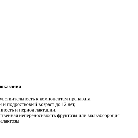
оказания
вствительность к компонентам препарата,
 и подростковый возраст до 12 лет,
ность и период лактации,
ственная непереносимость фруктозы или мальабсорбция
алактозы.