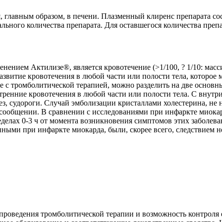
главным образом, в печени. Плазменный клиренс препарата соста
льного количества препарата. Для оставшегося количества препар
нением Актилизе®, является кровотечение (>1/100, ? 1/10: мас
азвитие кровотечения в любой части или полости тела, которо
е с тромболитической терапией, можно разделить на две основны
ренние кровотечения в любой части или полости тела. С внут
ез, судороги. Случай эмболизации кристаллами холестерина, не
сообщении. В сравнении с исследованиями при инфаркте миокар
еделах 0-3 ч от момента возникновения симптомов этих заболе
ными при инфаркте миокарда, были, скорее всего, следствием 
проведения тромболитической терапии и возможность контроля