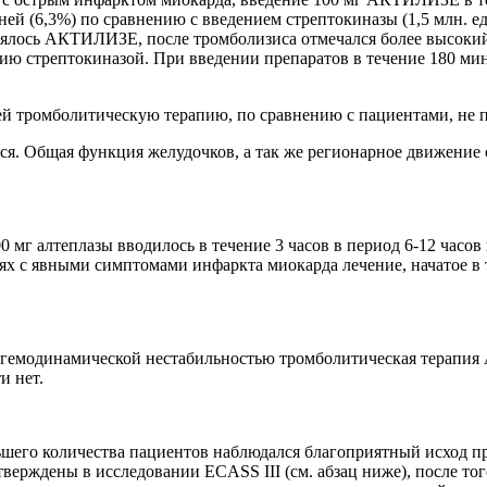
ей (6,3%) по сравнению с введением стрептокиназы (1,5 млн. е
нялось АКТИЛИЗЕ, после тромболизиса отмечался более высокий
нию стрептокиназой. При введении препаратов в течение 180 мин
ей тромболитическую терапию, по сравнению с пациентами, не
я. Общая функция желудочков, а так же регионарное движение
 мг алтеплазы вводилось в течение 3 часов в период 6-12 часо
аях с явными симптомами инфаркта миокарда лечение, начатое в 
 с гемодинамической нестабильностью тромболитическая терап
и нет.
шего количества пациентов наблюдался благоприятный исход пр
верждены в исследовании ECASS III (см. абзац ниже), после то