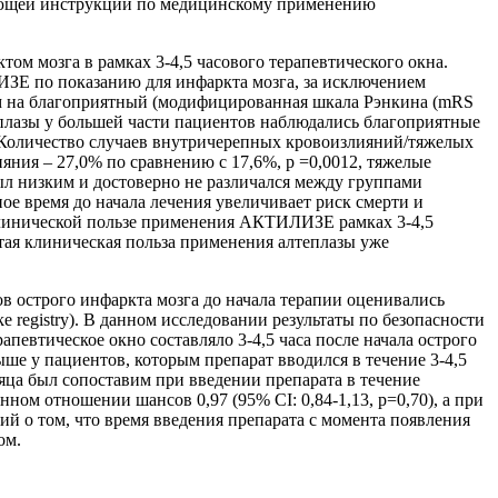
вующей инструкции по медицинскому применению
ом мозга в рамках 3-4,5 часового терапевтического окна.
ИЗЕ по показанию для инфаркта мозга, за исключением
ением на благоприятный (модифицированная шкала Рэнкина (mRS
теплазы у большей части пациентов наблюдались благоприятные
). Количество случаев внутричерепных кровоизлияний/тяжелых
ния – 27,0% по сравнению с 17,6%, p =0,0012, тяжелые
ыл низким и достоверно не различался между группами
ное время до начала лечения увеличивает риск смерти и
клинической пользе применения АКТИЛИЗЕ рамках 3-4,5
стая клиническая польза применения алтеплазы уже
в острого инфаркта мозга до начала терапии оценивались
e registry). В данном исследовании результаты по безопасности
апевтическое окно составляло 3-4,5 часа после начала острого
е у пациентов, которым препарат вводился в течение 3-4,5
сяца был сопоставим при введении препарата в течение
нном отношении шансов 0,97 (95% CI: 0,84-1,13, p=0,70), а при
ий о том, что время введения препарата с момента появления
ом.