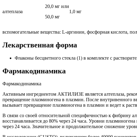
20,0 мг или
алтеплаза
1,0 мг
50,0 мг
вспомогательные вещества: L-аргинин, фосфорная кислота, пол
Лекарственная форма
Флаконы бесцветного стекла (1) в комплекте с растворит
Фармакодинамика
Фармакодинамика
Активным ингредиентом АКТИЛИЗЕ является алтеплаза, реком
превращение плазминогена в плазмин. После внутривенного вве
вызывает превращение плазминогена в плазмин и ведет к раст
В связи со своей относительной специфичностью к фибрину ал
восстанавливается до 80% через 24 часа. Уровни плазминогена 
через 24 часа. Значительное и продолжительное снижение уров
В исследовании (GUSTO), включавшем более 40000 пациентов