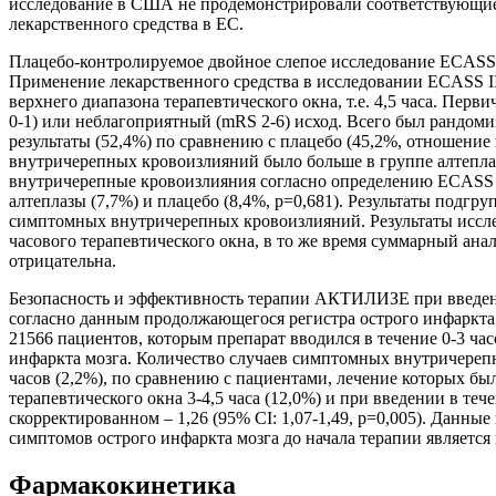
исследование в США не продемонстрировали соответствующие
лекарственного средства в ЕС.
Плацебо-контролируемое двойное слепое исследование ECASS II
Применение лекарственного средства в исследовании ECASS I
верхнего диапазона терапевтического окна, т.е. 4,5 часа. Пе
0-1) или неблагоприятный (mRS 2-6) исход. Всего был рандоми
результаты (52,4%) по сравнению с плацебо (45,2%, отношение
внутричерепных кровоизлияний было больше в группе алтеплаз
внутричерепные кровоизлияния согласно определению ECASS II
алтеплазы (7,7%) и плацебо (8,4%, p=0,681). Результаты подгр
симптомных внутричерепных кровоизлияний. Результаты иссл
часового терапевтического окна, в то же время суммарный ана
отрицательна.
Безопасность и эффективность терапии АКТИЛИЗЕ при введении
согласно данным продолжающегося регистра острого инфаркта моз
21566 пациентов, которым препарат вводился в течение 0-3 часо
инфаркта мозга. Количество случаев симптомных внутричереп
часов (2,2%), по сравнению с пациентами, лечение которых был
терапевтического окна 3-4,5 часа (12,0%) и при введении в теч
скорректированном – 1,26 (95% CI: 1,07-1,49, p=0,005). Данн
симптомов острого инфаркта мозга до начала терапии являетс
Фармакокинетика