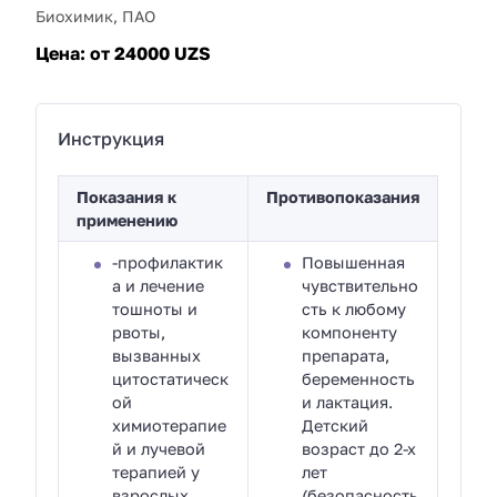
Биохимик, ПАО
Цена:
от 24000 UZS
Инструкция
Показания к
Противопоказания
применению
-профилактик
Повышенная
а и лечение
чувствительно
тошноты и
сть к любому
рвоты,
компоненту
вызванных
препарата,
цитостатическ
беременность
ой
и лактация.
химиотерапие
Детский
й и лучевой
возраст до 2-х
терапией у
лет
взрослых,
(безопасность