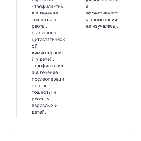
-профилактик
и
а и лечение
эффективност
тошноты и
ь применения
рвоты,
не изучалась).
вызванных
цитостатическ
ой
химиотерапие
й у детей,
-профилактик
а и лечение
послеопераци
онных
тошноты и
рвоты у
взрослых и
детей.