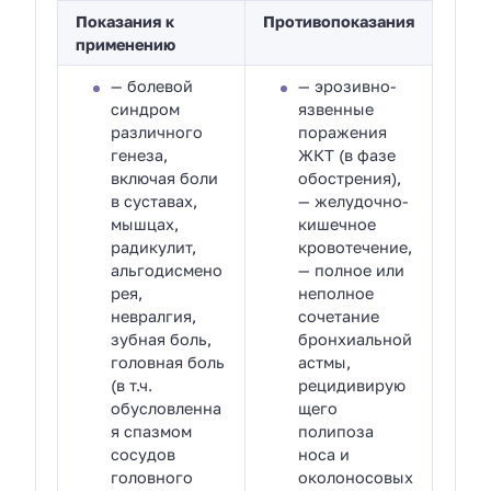
Показания к
Противопоказания
применению
— болевой
— эрозивно-
синдром
язвенные
различного
поражения
генеза,
ЖКТ (в фазе
включая боли
обострения),
в суставах,
— желудочно-
мышцах,
кишечное
радикулит,
кровотечение,
альгодисмено
— полное или
рея,
неполное
невралгия,
сочетание
зубная боль,
бронхиальной
головная боль
астмы,
(в т.ч.
рецидивирую
обусловленна
щего
я спазмом
полипоза
сосудов
носа и
головного
околоносовых