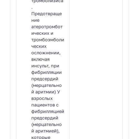
тромболизиса
.
Предотвраще
ние
атеротромбот
ических и
тромбоэмболи
ческих
осложнении,
включая
инсульт, при
фибрилляции
предсердий
(мерцательно
й аритмии) У
взрослых
пациентов с
фибрилляцией
предсердий
(мерцательно
й аритмией),
которые