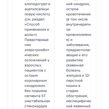
клопидогрел и
кий синдром,
ацетилсалици
острое
ловую кислоту
кровотечение
(см. раздел
(в том числе
«Способ
внутричерепн
применения и
ое
дозы»)
кровоизлияни
Предотвраще
е) и
ние
заболевания,
атеротромбот
предрасполаг
ических
ающие к его
осложнений у
развитию
взрослых
(язвенная
пациентов с
болезнь
острым
желудка и 12-
коронарным
перстной
синдромом:
кишки в
без подъема
стадии
сегмента ST
обострения,
(нестабильная
неспецифичес
стенокардия
кий язвенный