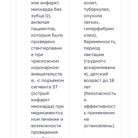
или инфаркт
колит,
миокарда без
туберкулез,
зубца О),
опухоли
включая
легких,
пациентов,
гиперфибрин
которым было
олиз),
проведено
беременность,
стентировани
период
е при
лактации
чрескожном
(грудного
коронарном
вскармливани
вмешательств
я), детский
е, -с подъемом
возраст до 18
сегмента ST
лет
(острый
(безопасность
инфаркт
и
миокарда) при
эффективност
медикаментоз
ь применения
ном лечении и
не
возможности
установлены).
проведения