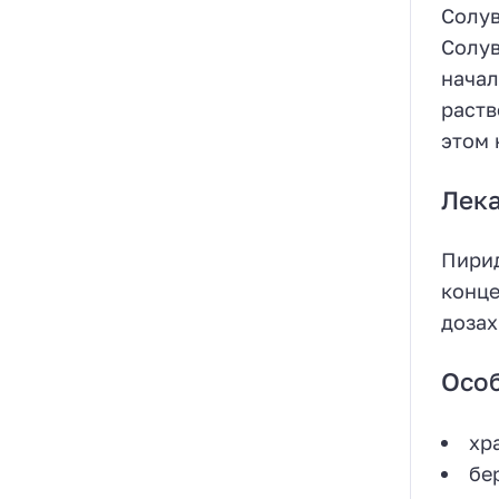
Солув
Солув
начал
раств
этом 
Лека
Пирид
конце
дозах
Особ
хр
бе