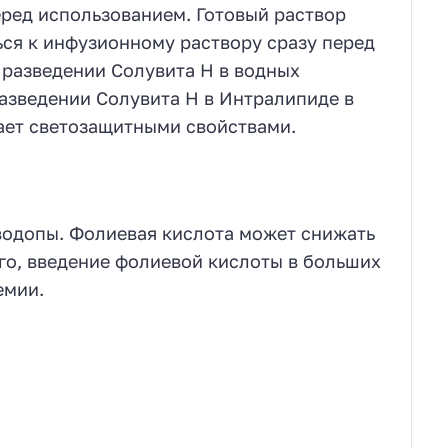
ред использованием. Готовый раствор
ься к инфузионному раствору сразу перед
и разведении Солувита Н в водных
разведении Солувита Н в Интралипиде в
дает светозащитными свойствами.
водопы. Фолиевая кислота может снижать
го, введение фолиевой кислоты в больших
емии.