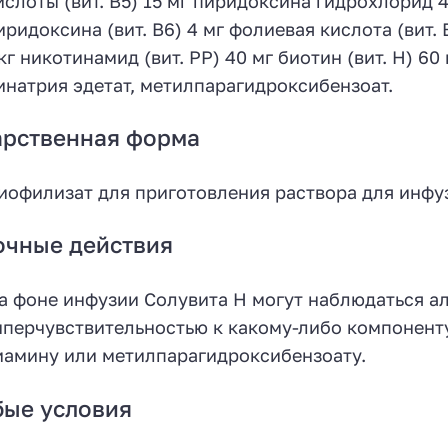
ислоты (вит. B5) 15 мг пиридоксина гидрохлорид 4
иридоксина (вит. B6) 4 мг фолиевая кислота (вит. 
кг никотинамид (вит. PP) 40 мг биотин (вит. Н) 6
инатрия эдетат, метилпарагидроксибензоат.
арственная форма
иофилизат для приготовления раствора для инфу
очные действия
а фоне инфузии Солувита Н могут наблюдаться ал
иперчувствительностью к какому-либо компоненту
иамину или метилпарагидроксибензоату.
бые условия