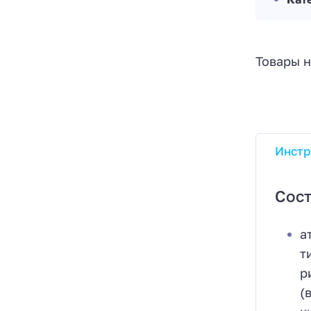
Товары н
Инстр
Сост
а
т
р
(