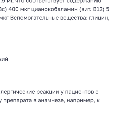
.9 мг, что соответствует содержанию
Bc) 400 мкг цианокобаламин (вит. B12) 5
0 мкг Вспомогательные вещества: глицин,
зий
лергические реакции у пациентов с
 препарата в анамнезе, например, к