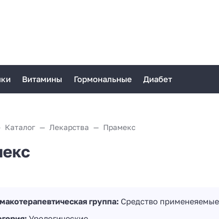
ики
Витамины
Гормональные
Диабет
Каталог
Лекарства
Прамекс
мекс
макотерапевтическая группа:
Средство применеяемые 
егория:
Урологические