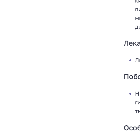
к
п
м
д
Лек
Л
Поб
Н
г
т
Осо