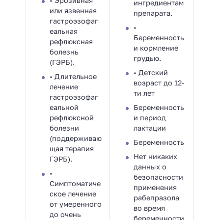
• Эрозивная
ингредиентам
или язвенная
препарата.
гастроэзофаг
•
еальная
Беременность
рефлюксная
и кормление
болезнь
грудью.
(ГЭРБ).
• Детский
• Длительное
возраст до 12-
лечение
ти лет
гастроэзофаг
еальной
Беременность
рефлюксной
и период
болезни
лактации
(поддерживаю
Беременность
щая терапия
Нет никаких
ГЭРБ).
данных о
•
безопасности
Симптоматиче
применения
ское лечение
рабепразола
от умеренного
во время
до очень
беременности