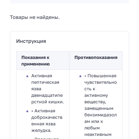
Товары не найдены.
Инструкция
Показания к
Противопоказания
применению
Активная
• Повышенная
пептическая
чувствительно
язва
сть к
двенадцатипе
активному
рстной кишки.
веществу,
замещенным
• Активная
бензимидазол
доброкачеств
ам или к
енная язва
любым
желудка.
неактивным