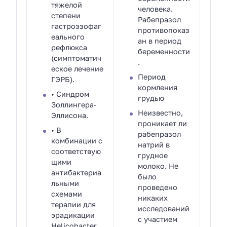
тяжелой
человека.
степени
Рабепразол
гастроэзофаг
противопоказ
еального
ан в период
рефлюкса
беременности
(симптоматич
.
еское лечение
Период
ГЭРБ).
кормления
• Синдром
грудью
Золлингера-
Неизвестно,
Эллисона.
проникает ли
• В
рабепразол
комбинации с
натрий в
соответствую
грудное
щими
молоко. Не
антибактериа
было
льными
проведено
схемами
никаких
терапии для
исследований
эрадикации
с участием
Helicobacter