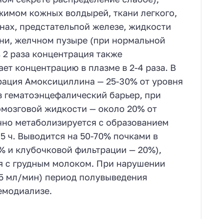
жимом кожных волдырей, ткани легкого,
нах, предстательпой железе, жидкости
кани, желчном пузыре (при нормальной
 2 раза концентрация также
ет концентрацию в плазме в 2-4 раза. В
рация Амоксициллина — 25-30% от уровня
 гематоэнцефалический барьер, при
омозговой жидкости — около 20% от
ично метаболизируется с образованием
5 ч. Выводится на 50-70% почками в
% и клубочковой фильтрации — 20%),
я с грудным молоком. При нарушении
15 мл/мин) период полувыведения
емодиализе.