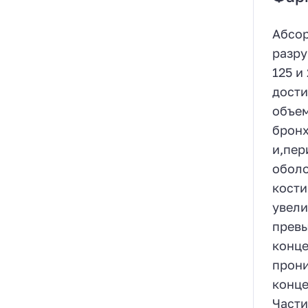
Абсор
разру
125 и
дости
объем
бронх
и,пер
оболо
кости
увели
превы
конце
прони
конце
Части