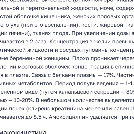
альной и перитонеальной жидкости, моче, содер
стой оболочке кишечника, женских половых орга
его уха (при его воспалении), кости, жировой т
ии печени), тканях плода. При увеличении дозы в
чивается в 2 раза. Концентрация в желчи превыша
тической жидкости и сосудах пуповины концент
зме беременной женщины. Плохо проникает через
лении мозговых оболочек концентрация в спинн
я в плазме. Связь с белками плазмы — 17%. Част
ивных метаболитов. Период полувыведения — 1-1.
ененном виде (путем канальцевой секреции — 80
ью — 10-20%. В небольшом количестве выделяетс
ии почек (клиренс креатинина менее или равен 
чивается до 8.5 ч. Амоксицнллин удаляется при г
макокинетика