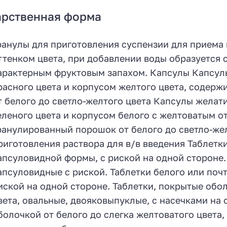
арственная форма
ранулы для приготовления суспензии для приема 
ттенком цвета, при добавлении воды образуется 
арактерным фруктовым запахом. Капсулы Капсул
расного цвета и корпусом желтого цвета, содер
т белого до светло-желтого цвета Капсулы желат
еленого цвета и корпусом белого с желтоватым о
ранулированный порошок от белого до светло-же
риготовления раствора для в/в введения Таблетки
апсуловидной формы, с риской на одной стороне. 
апсуловидные с риской. Таблетки белого или почт
иской на одной стороне. Таблетки, покрытые обол
вета, овальные, двояковыпуклые, с насечками на 
болочкой от белого до слегка желтоватого цвета,