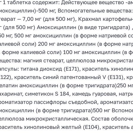
г 1 таблетка содержит: Действующее вещество -а
моксициллин)-500 мг, Вспомогательные вещества: Т
теарат — 7,00 мг (для 500 мг), Крахмал картофел
г (для 500 мг) Амоксициллин (в виде тригидрата) 
50 мг, 500 мг амоксициллин (в форме натриевой со
алиевой соли) 200 мг амоксициллин (в форме нат
в форме калиевой соли) 100 мг амоксициллин (в 
ещества: магния стеарат, целлюлоза микрокриста
апсулы: титана диоксид (Е171), краситель хиноли
Е122), краситель синий патентованный V (Е131), к
елатин амоксициллин (в форме тригидрата)250 м
ахаринат, симетикон S 184, камедь гуаровая, натри
роматизатор пассифлоры съедобной, ароматизат
моксициллин (в форме тригидрата)500 мг Вспомог
еллюлоза микрокристаллическая. Состав оболочки
раситель хинолиновый желтый (Е104), краситель 