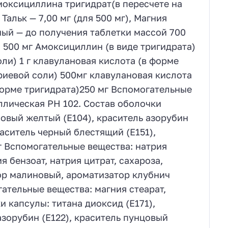
моксициллина тригидрат(в пересчете на
альк — 7,00 мг (для 500 мг), Магния
ьный — до получения таблетки массой 700
, 500 мг Амоксициллин (в виде тригидрата)
ли) 1 г клавулановая кислота (в форме
риевой соли) 500мг клавулановая кислота
форме тригидрата)250 мг Вспомогательные
ллическая РН 102. Состав оболочки
новый желтый (Е104), краситель азорубин
раситель черный блестящий (Е151),
г Вспомогательные вещества: натрия
я бензоат, натрия цитрат, сахароза,
ор малиновый, ароматизатор клубнич
ательные вещества: магния стеарат,
 капсулы: титана диоксид (Е171),
азорубин (Е122), краситель пунцовый