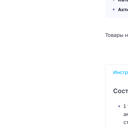
Акт
Товары н
Инстр
Сост
1
а
с