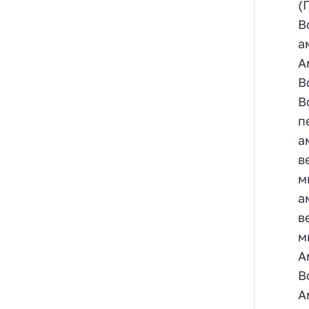
(
В
а
А
В
В
п
а
в
м
а
в
м
А
В
А