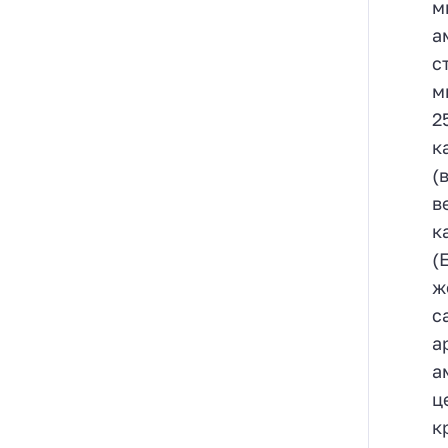
м
а
с
м
2
к
(
в
к
(
ж
с
а
а
ц
к