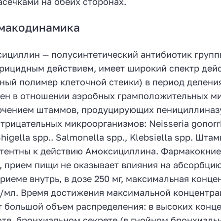
асечками на обеих сторонах.
макодинамика
ициллин — полусинтетический антибиотик группы
рицидным действием, имеет широкий спектр дейс
ный полимер клеточной стеики) в период деления
ен в отношении аэробных грамположительных мик
чением штаммов, продуцирующих пенициллиназу)
трицательных микроорганизмов: Neisseria gonorrho
 Shigella spp.. Salmonella spp., Klebsiella spp. 
тентны к действию Амоксициллина. Фармакокниет
, прием пищи не оказывает влияния на абсорбцию
риеме внутрь, в дозе 250 мг, максимальная конце
г/мл. Время достижения максимальной концентрац
 большой объем распределения: в высоких конце
те, бронхиальном секрете (в гнойном бронхиаль