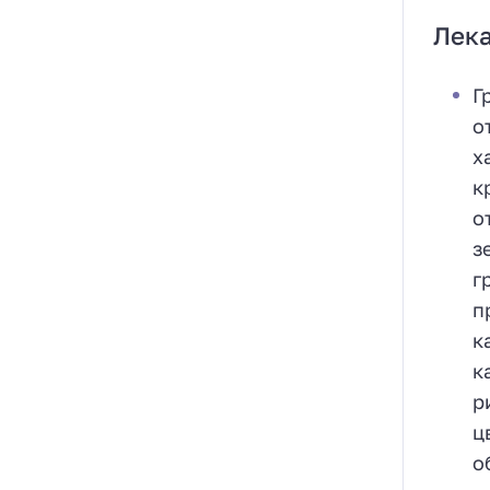
Лек
Г
о
х
к
о
з
г
п
к
к
р
ц
о