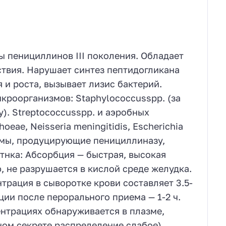
 пенициллинов III поколения. Обладает
твия. Нарушает синтез пептидогликана
 и роста, вызывает лизис бактерий.
роорганизмов: Staphylococcusspp. (за
. Streptococcusspp. и аэробных
eae, Neisseria meningitidis, Escherichia
Штаммы, продуцирующие пенициллиназу,
нка: Абсорбция — быстрая, высокая
, не разрушается в кислой среде желудка.
нтрация в сыворотке крови составляет 3.5-
ии после перорального приема — 1-2 ч.
нтрациях обнаруживается в плазме,
ном секрете распределение слабое),