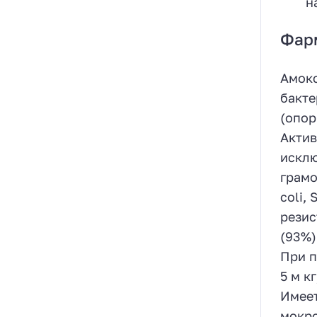
н
Фар
Амокс
бакте
(опор
Актив
исклю
грамо
coli,
резис
(93%)
При п
5 м к
Имеет
мокро