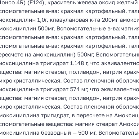
Понсо 4R) (Е124), краситель железа оксид желтый 
спомогательные в-ва: крахмал картофельный, тал
моксициллин 1,0г, клавулановая к-та 200мг амокси
моксициллин 500мг, Вспомогательные в-ва:магния
спомогательные в-ва: крахмал картофельный, таль
спомогательные в-ва: крахмал картофельный, тал
ересчете на амоксициллин) 500мг, Вспомогательн
моксициллина тригидрат 1.148 г, что эквивалентн
ещества: магния стеарат, поливидон, натрия крах
икрокристаллическая. Состав пленочной оболочки
моксициллина тригидрат 574 мг, что эквивалентн
ещества: магния стеарат, поливидон, натрия крах
икрокристаллическая. Состав пленочной оболочки
моксициллина тригидрат, в пересчете на Амоксиц
спомогательные вещества: магния стеарат Амокси
моксициллина безводный — 500 мг. Вспомогательн