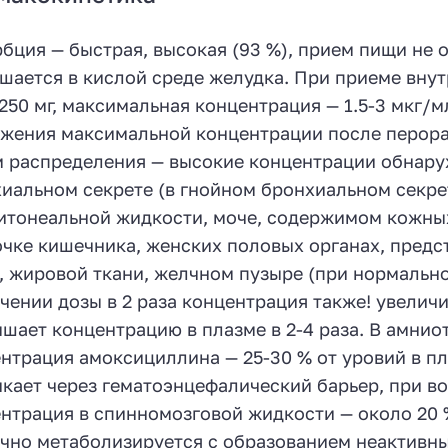
бция — быстрая, высокая (93 %), прием пищи не 
шается в кислой среде желудка. При приеме внутр
 250 мг, максимальная концентрация — 1.5-3 мкг/м
жения максимальной концентрации после перорал
 распределения — высокие концентрации обнаруж
иальном секрете (в гнойном бронхиальном секре
итонеальной жидкости, моче, содержимом кожных
чке кишечника, женских половых органах, предст
, жировой ткани, желчном пузыре (при нормально
чении дозы в 2 раза концентрация также! увеличи
шает концентрацию в плазме в 2-4 раза. В амнио
нтрация амоксициллина — 25-30 % от уровий в 
кает через гематоэнцефалический барьер, при в
нтрация в спинномозговой жидкости — около 20 %
чно метаболизируется с образованием неактивн