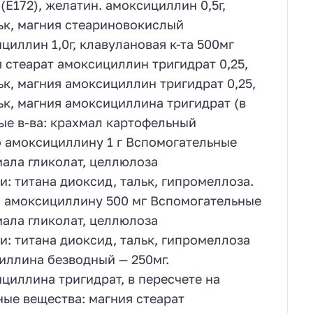
(Е172), желатин. амоксициллин 0,5г,
ьк, магния стеариновокислый
циллин 1,0г, клавулановая к-та 500мг
 стеарат амоксициллин тригидрат 0,25,
к, магния амоксициллин тригидрат 0,25,
ьк, магния амоксициллина тригидрат (в
ые в-ва: крахмал картофельный
о амоксициллину 1 г Вспомогательные
мала гликолат, целлюлоза
: титана диоксид, тальк, гипромеллоза.
о амоксициллину 500 мг Вспомогательные
мала гликолат, целлюлоза
: титана диоксид, тальк, гипромеллоза
иллина безводный — 250мг.
циллина тригидрат, в пересчете на
ые вещества: магния стеарат