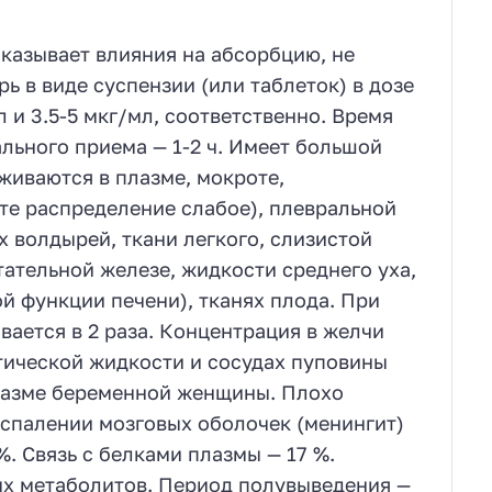
оказывает влияния на абсорбцию, не
ь в виде суспензии (или таблеток) в дозе
л и 3.5-5 мкг/мл, соответственно. Время
ьного приема — 1-2 ч. Имеет большой
иваются в плазме, мокроте,
те распределение слабое), плевральной
 волдырей, ткани легкого, слизистой
ательной железе, жидкости среднего уха,
й функции печени), тканях плода. При
вается в 2 раза. Концентрация в желчи
тической жидкости и сосудах пуповины
плазме беременной женщины. Плохо
оспалении мозговых оболочек (менингит)
. Связь с белками плазмы — 17 %.
ых метаболитов. Период полувыведения —