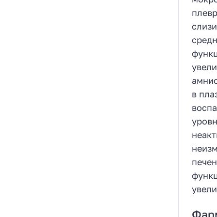
плевр
слизи
средн
функц
увели
амнио
в пла
воспа
уровн
неакт
неизм
печен
функц
увели
Фар