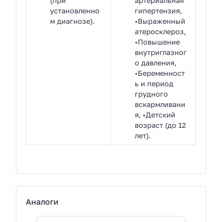
(при
артериальная
установленно
гипертензия,
м диагнозе).
•Выраженный
атеросклероз,
•Повышение
внутриглазног
о давления,
•Беременност
ь и период
грудного
вскармливани
я, •Детский
возраст (до 12
лет).
Аналоги