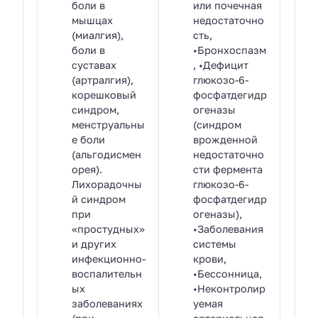
боли в
или почечная
мышцах
недостаточно
(миалгия),
сть,
боли в
•Бронхоспазм
суставах
, •Дефицит
(артралгия),
глюкозо-6-
корешковый
фосфатдегидр
синдром,
огеназы
менструальны
(синдром
е боли
врожденной
(альгодисмен
недостаточно
орея).
сти фермента
Лихорадочны
глюкозо-6-
й синдром
фосфатдегидр
при
огеназы),
«простудных»
•Заболевания
и других
системы
инфекционно-
крови,
воспалительн
•Бессонница,
ых
•Неконтролир
заболеваниях
уемая