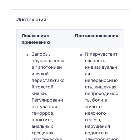
Инструкция
Показания к
Противопоказания
применению
Запоры,
Гиперчувствит
обусловленны
ельность,
е гипотонией
индивидуальн
и вялой
ая
перистальтико
непереносимо
й толстой
сть, кишечная
кишки.
непроходимос
Регулировани
ть, боли в
е стула при
животе
геморрое,
неясного
проктите,
генеза,
анальных
нарушения
трещинах,
водного и
спастические
электролитног