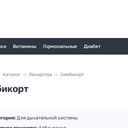
ики
Витамины
Гормональные
Диабет
Каталог
Лекарства
Симбикорт
икорт
егория:
Для дыхательной системы
ивное вещество:
Албендазол