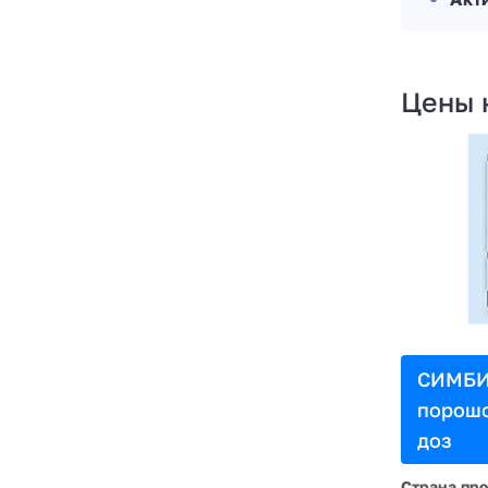
Цены 
СИМБИ
порошо
доз
Страна пр