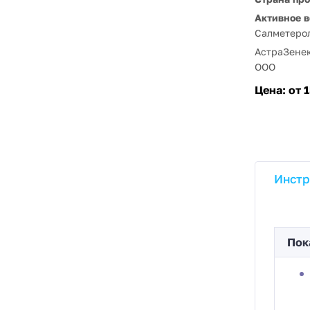
Активное в
Салметеро
АстраЗене
ООО
Цена:
от 
Инстр
Пок