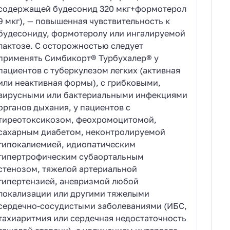
содержащей будесонид 320 мкг+формотерол
9 мкг), — повышенная чувствительность к
будесониду, формотеролу или ингалируемой
лактозе. С осторожностью следует
применять Симбикорт® Турбухалер® у
пациентов с туберкулезом легких (активная
или неактивная формы), с грибковыми,
вирусными или бактериальными инфекциями
органов дыхания, у пациентов с
тиреотоксикозом, феохромоцитомой,
сахарным диабетом, неконтролируемой
гипокалиемией, идиопатическим
гипертрофическим субаортальным
стенозом, тяжелой артериальной
гипертензией, аневризмой любой
локализации или другими тяжелыми
сердечно-сосудистыми заболеваниями (ИБС,
тахиаритмия или сердечная недостаточность