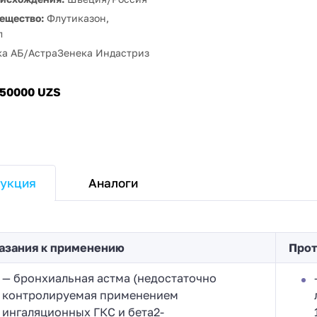
ещество:
Флутиказон,
л
ка АБ/АстраЗенека Индастриз
150000 UZS
Аналоги
укция
азания к применению
Прот
— бронхиальная астма (недостаточно
контролируемая применением
ингаляционных ГКС и бета2-