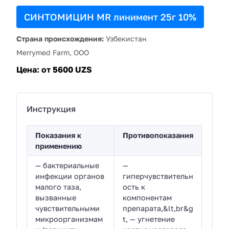
СИНТОМИЦИН MR линимент 25г 10%
Страна происхождения:
Узбекистан
Merrymed Farm, ООО
Цена:
от 5600 UZS
Инструкция
Показания к
Противопоказания
применению
— бактериальные
—
инфекции органов
гиперчувствительн
малого таза,
ость к
вызванные
компонентам
чувствительными
препарата,&lt,br&g
микроорганизмам
t, — угнетение