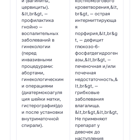
и (вагиниты,
костномозгового
цервициты).
кроветворения,&lt,
&lt,br&gt, —
br&gt, — острая
профилактика
интермиттирующа
гнойно —
я
воспалительных
порфирия,&lt,br&g
заболеваний в
t, — дефицит
гинекологии
глюкозо-6-
(перед
фосфатдегидроген
инвазивными
азы,&lt,br&gt, —
процедурами:
печеночная и/или
абортами,
почечная
гинекологическим
недостаточность,&
и операциями
lt,br&gt, —
(диатермокоагуля
грибковые
ция шейки матки,
заболевания
гистерография)до
влагалища.
и после установки
&lt,br&gt,&lt,br&gt,
внутриматочной
Не применяют
спирали).
препарат у
девочек до
наступления