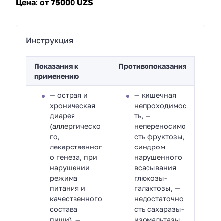
Цена:
от 75000 UZS
Инструкция
Показания к
Противопоказания
применению
— острая и
— кишечная
хроническая
непроходимос
диарея
ть, —
(аллергическо
непереносимо
го,
сть фруктозы,
лекарственног
синдром
о генеза, при
нарушенного
нарушении
всасывания
режима
глюкозы-
питания и
галактозы, —
качественного
недостаточно
состава
сть сахаразы-
пищи), —
изомальтазы,