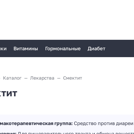
ики
Витамины
Гормональные
Диабет
Каталог
Лекарства
Смектит
тит
макотерапевтическая группа:
Средство против диареи
егория:
Для пищеварительного тракта и обмена вещест