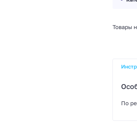
Товары н
Инстр
Осо
По ре