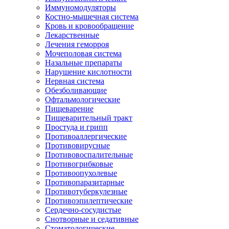
Иммуномодуляторы
Костно-мышечная система
Кровь и кровообращение
Лекарственные
Лечения геморроя
Мочеполовая система
Назальные препараты
Нарушение кислотности
Нервная система
Обезболивающие
Офтальмологические
Пищеварение
Пищеварительный тракт
Простуда и грипп
Противоаллергические
Противовирусные
Противовоспалительные
Противогрибковые
Противоопухолевые
Противопаразитарные
Противотуберкулезные
Противоэпилептические
Сердечно-сосудистые
Снотворные и седативные
Стоматологические