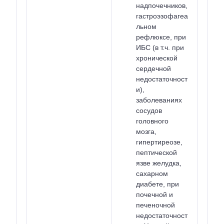
надпочечников,
гастроэзофагеа
льном
рефлюксе, при
ИБС (в т.ч. при
хронической
сердечной
недостаточност
и),
заболеваниях
сосудов
головного
мозга,
гипертиреозе,
пептической
язве желудка,
сахарном
диабете, при
почечной и
печеночной
недостаточност