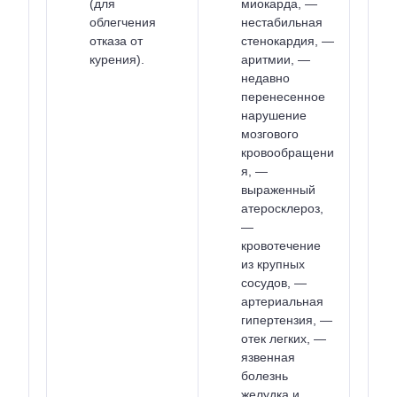
(для
миокарда, —
облегчения
нестабильная
отказа от
стенокардия, —
курения).
аритмии, —
недавно
перенесенное
нарушение
мозгового
кровообращени
я, —
выраженный
атеросклероз,
—
кровотечение
из крупных
сосудов, —
артериальная
гипертензия, —
отек легких, —
язвенная
болезнь
желудка и