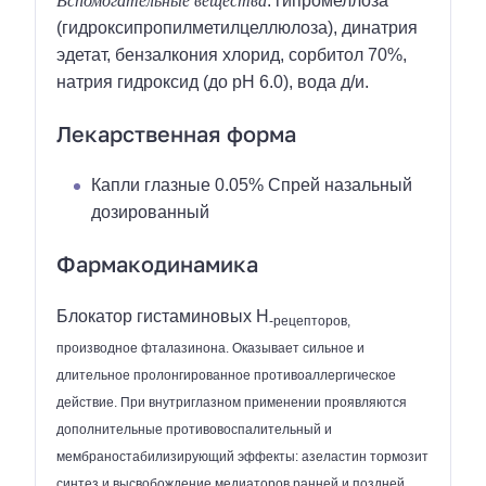
: гипромеллоза
(гидроксипропилметилцеллюлоза), динатрия
эдетат, бензалкония хлорид, сорбитол 70%,
натрия гидроксид (до рН 6.0), вода д/и.
Лекарственная форма
Капли глазные 0.05% Спрей назальный
дозированный
Фармакодинамика
Блокатор гистаминовых H
-рецепторов,
производное фталазинона. Оказывает сильное и
длительное пролонгированное противоаллергическое
действие. При внутриглазном применении проявляются
дополнительные противовоспалительный и
мембраностабилизирующий эффекты: азеластин тормозит
синтез и высвобождение медиаторов ранней и поздней