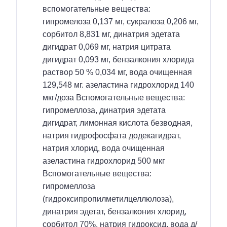
вспомогательные вещества:
гипромелоза 0,137 мг, сукралоза 0,206 мг,
сорбитол 8,831 мг, динатрия эдетата
дигидрат 0,069 мг, натрия цитрата
дигидрат 0,093 мг, бензалкония хлорида
раствор 50 % 0,034 мг, вода очищенная
129,548 мг. азеластина гидрохлорид 140
мкг/доза Вспомогательные вещества:
гипромеллоза, динатрия эдетата
дигидрат, лимонная кислота безводная,
натрия гидрофосфата додекагидрат,
натрия хлорид, вода очищенная
азеластина гидрохлорид 500 мкг
Вспомогательные вещества:
гипромеллоза
(гидроксипропилметилцеллюлоза),
динатрия эдетат, бензалкония хлорид,
сорбитол 70%, натрия гидроксид, вода д/