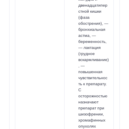
двенадцатипер
стной кишки
(фаза
обострения), —
бронхиальная
астма, —
беременность,
— лактация
(грудное
вскармливание)
, —
повышенная
чувствительнос
ть к препарату.
С
осторожностью
назначают
препарат при
шизофрении,
хромафинных
опухолях