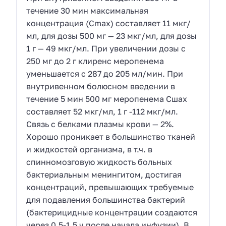
течение 30 мин максимальная
концентрация (Сmах) составляет 11 мкг/
мл, для дозы 500 мг — 23 мкг/мл, для дозы
1 г — 49 мкг/мл. При увеличении дозы с
250 мг до 2 г клиренс меропенема
уменьшается с 287 до 205 мл/мин. При
внутривенном болюсном введении в
течение 5 мин 500 мг меропенема Сшах
составляет 52 мкг/мл, 1 г -112 мкг/мл.
Связь с белками плазмы крови — 2%.
Хорошо проникает в большинство тканей
и жидкостей организма, в т.ч. в
спинномозговую жидкость больных
бактериальным менингитом, достигая
концентраций, превышающих требуемые
для подавления большинства бактерий
(бактерицидные концентрации создаются
через 0,5-1,5 ч после начала инфузии). В