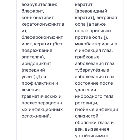
возбудителями:
кератит
блефарит,
[древовидный
конъюнктивит,
кератит], ветряная
кератоконъюнктив
оспа [а также
ит,
после прививки
блефароконъюнкт
против оспы]),
ивит, кератит (без
микобактериальна
повреждения
я инфекция глаз,
эпителия),
грибковые
иридоциклит
заболевания глаз,
(передний
туберкулёзные
увеит).Для
заболевания глаз,
профилактики и
состояние после
лечения
удаления
травматических и
инородного тела
послеоперационн
роговицы,
ых инфекционных
гнойные инфекции
осложнений.
слизистой
оболочки глаза и
век, вызванная
устойчивыми к