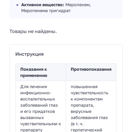
Активное вещество:
Меропенем,
Меропенема тригидрат
Товары не найдены.
Инструкция
Показания к
Противопоказания
применению
Для лечения
повышенная
инфекционно-
чувствительность
воспалительных
к компонентам
заболеваний глаз
препарата,
и его придатков
вирусные
вызванных
заболевания глаз
чувствительными к
(в т. ч.
препарату
герпетический