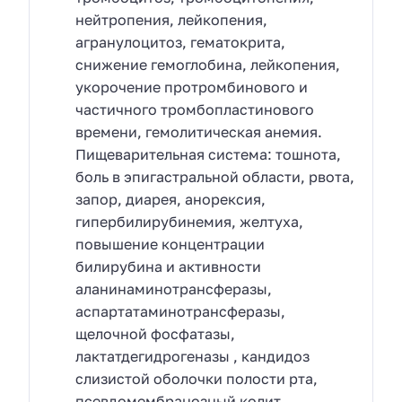
нейтропения, лейкопения,
агранулоцитоз, гематокрита,
снижение гемоглобина, лейкопения,
укорочение протромбинового и
частичного тромбопластинового
времени, гемолитическая анемия.
Пищеварительная система: тошнота,
боль в эпигастральной области, рвота,
запор, диарея, анорексия,
гипербилирубинемия, желтуха,
повышение концентрации
билирубина и активности
аланинаминотрансферазы,
аспартатаминотрансферазы,
щелочной фосфатазы,
лактатдегидрогеназы , кандидоз
слизистой оболочки полости рта,
псевдомембранозный колит.