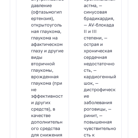
давление
астма, —
(офтазьмогип
синусовая
ертензия),
брадикардия,
открытоуголь
— AV-блокада
ная глаукома,
II и III
глаукома на
степени, —
афактическом
острая и
глазу и другие
хроническая
виды
сердечная
вторичной
недостаточно
глаукомы,
сть, —
врожденная
кардиогенный
глаукома (при
шок, —
не
дистрофическ
эффективност
ие
и других
заболевания
средств), в
роговицы, —
качестве
ринит, —
дополнительн
повышенная
ого средства
чувствительно
для снижения
сть к