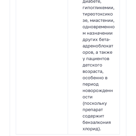
диабете,
гипогликемии,
тиреотоксико
зе, миастении,
одновременно
м назначении
других бета-
адреноблокат
оров, а также
у пациентов
детского
возраста,
особенно в
период
новорожденн
ости
(поскольку
препарат
содержит
бензалкония
хлорид).