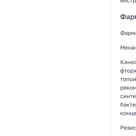
инстр
Фар
Фарм
Механ
Кинол
фторх
топои
реком
синте
бакте
конце
Резис