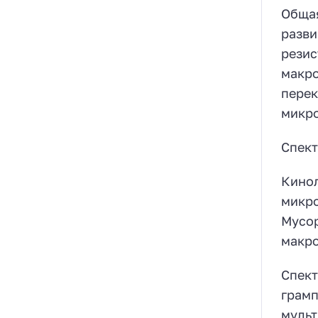
Общая
разви
резис
макро
перек
микро
Спект
Кинол
микро
Mycop
макро
Спект
грамп
мульт