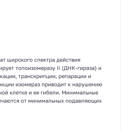
ат широкого спектра действия
рует топоизомеразу II (ДНК-гираза) и
кации, транскрипции, репарации и
нкции изомераз приводит к нарушению
ой клетке и ее гибели. Минимальные
личаются от минимальных подавляющих