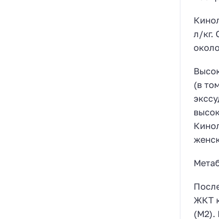
Кинол
л/кг.
около
Высок
(в то
экссу
высок
Кинол
женск
Мета
После
ЖКТ к
(М2).