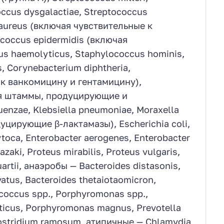
occus dysgalactiae, Streptococcus
 aureus (включая чувствительные к
coccus epidermidis (включая
s haemolyticus, Staphylococcus hominis,
, Corynebacterium diphtheria,
 к ванкомицину и гентамицину),
ая штаммы, продуцирующие и
nzae, Klebsiella pneumoniae, Moraxella
цирующие β-лактамазы), Escherichia coli,
xytoca, Enterobacter aerogenes, Enterobacter
aki, Proteus mirabilis, Proteus vulgaris,
uartii, анаэробы — Bacteroides distasonis,
ovatus, Bacteroides thetaiotaomicron,
ococcus spp., Porphyromonas spp.,
icus, Porphyromonas magnus, Prevotella
Clostridium ramosum, атипичные — Chlamydia