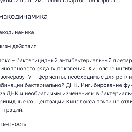
укцией по применению в картонной коробке.
макодинамика
акодинамика
изм действия
окс – бактерицидный антибактериальный препар
инолонового ряда IV поколения. Кинолокс ингиби
зомеразу IV — ферменты, необходимые для репли
бинации бактериальной ДНК. Ингибирование фу
за ДНК и необратимым изменениям в бактериальн
рицидные концентрации Кинолокса почти не от
нтраций.
тентность