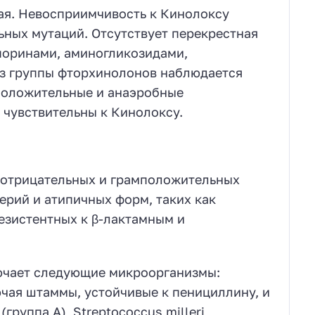
ая. Невосприимчивость к Кинолоксу
ьных мутаций. Отсутствует перекрестная
поринами, аминогликозидами,
з группы фторхинолонов наблюдается
мположительные и анаэробные
чувствительны к Кинолоксу.
мотрицательных и грамположительных
ерий и атипичных форм, таких как
резистентных к β-лактамным и
ючает следующие микроорганизмы:
чая штаммы, устойчивые к пенициллину, и
руппа А), Streptococcus milleri,