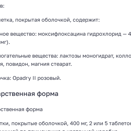
в:
летка, покрытая оболочкой, содержит:
ное вещество: моксифлоксацина гидрохлорид — 4
мг).
огательные вещества: лактозы моногидрат, колл
я, повидон, магния стеарат.
чка: Opadry II розовый.
арственная форма
ственная форма
тки, покрытые оболочкой, 400 мг, 2 или 5 таблето