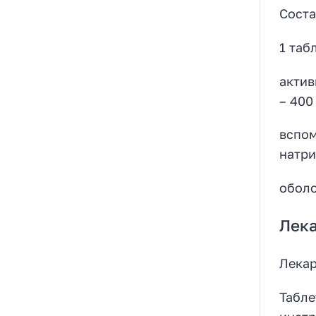
Соста
1 таб
актив
– 400 
вспом
натри
оболо
Лек
Лекар
Табле