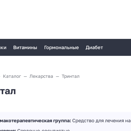
ики
Витамины
Гормональные
Диабет
Каталог
Лекарства
Тринтал
тал
макотерапевтическая группа:
Средство для лечения н
егория:
Сердечно-сосудистые