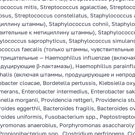
tococcus mitis, Streptococcus agalactiae, Streptoc
osus, Streptococcus constellatus, Staphylococcus
иллину штаммы), Staphylococcus cohnii, Staphylo
вительные к метициллину штаммы), Staphylococcu
ylococcus saprophyticus, Staphylococcus simulans
ococcus faecalis (только штаммы, чувствительные
трицательные — Haemophillus influenzae (включ
дуцирующие β-лактамазы), Haemophillus parainflue
rhalis (включая штаммы, продуцирующие и непроду
obacter cloacae, Bordetella pertussis, Klebsiella o
merans, Enterobacter intermedius, Enterobacter sakaz
ella morganii, Providencia rettgeri, Providencia st
oides eggerthii, Bacteroides fragilis, Bacteroides 
roides uniformis, Fusobacterium spp., Peptostrept
yromonas anaerobius, Porphyromonas asaccharolyt
 Propionibacterium spp., Clostridium perfringens, 