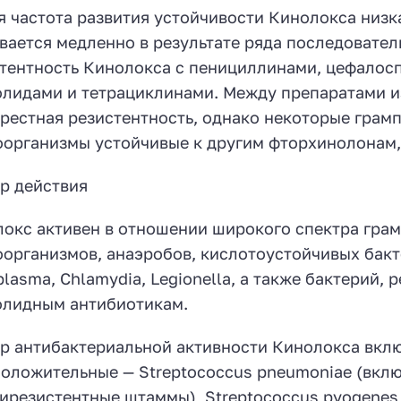
 частота развития устойчивости Кинолокса низк
вается медленно в результате ряда последовател
тентность Кинолокса с пенициллинами, цефалос
лидами и тетрациклинами. Между препаратами и
рестная резистентность, однако некоторые гра
организмы устойчивые к другим фторхинолонам, 
р действия
окс активен в отношении широкого спектра гра
организмов, анаэробов, кислотоустойчивых бакт
lasma, Chlamydia, Legionella, а также бактерий, 
лидным антибиотикам.
р антибактериальной активности Кинолокса вкл
оложительные — Streptococcus pneumoniae (вклю
ирезистентные штаммы), Streptococcus pyogenes (г