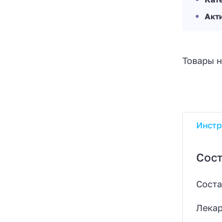
Акт
Товары н
Инстр
Сост
Соста
Лекар