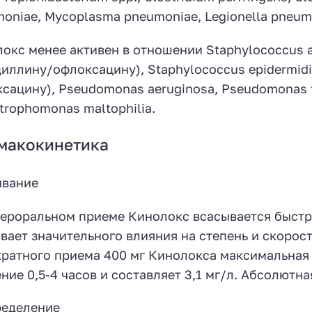
oniae, Mycoplasma pneumoniae, Legionella pneumoph
окс менее активен в отношении Staphylococcus 
иллину/офлоксацину), Staphylococcus epidermid
сацину), Pseudomonas aeruginosa, Pseudomonas fl
trophomonas maltophilia.
макокинетика
ывание
ероральном приеме Кинолокс всасывается быстр
вает значительного влияния на степень и скорос
ратного приема 400 мг Кинолокса максимальная 
ение 0,5-4 часов и составляет 3,1 мг/л. Абсолютн
ределение