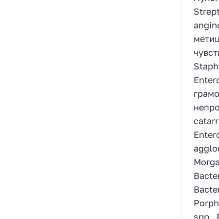
Strep
angin
метиц
чувст
Staph
Enter
грамо
непро
catar
Enter
agglo
Morgan
Bacter
Bacte
Porph
spp.,