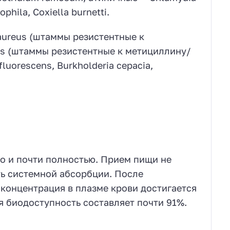
ila, Coxiella burnetti.
aureus (штаммы резистентные к
is (штаммы резистентные к метициллину/
uorescens, Burkholderia cepacia,
о и почти полностью. Прием пищи не
ть системной абсорбции. После
концентрация в плазме крови достигается
ая биодоступность составляет почти 91%.