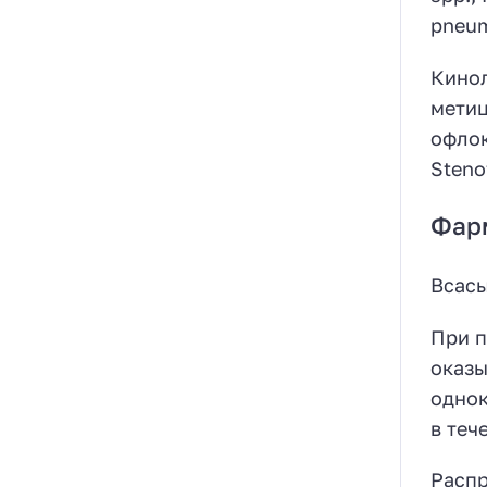
pneum
Кинол
метиц
офлок
Steno
Фар
Всас
При п
оказы
однок
в теч
Расп