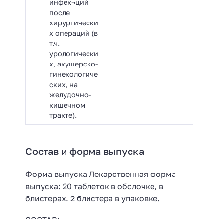
инфек¬ций
после
хирургически
х операций (в
т.ч.
урологически
х, акушерско-
гинекологиче
ских, на
желудочно-
кишечном
тракте).
Состав и форма выпуска
Форма выпуска Лекарственная форма
выпуска: 20 таблеток в оболочке, в
блистерах. 2 блистера в упаковке.