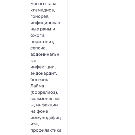
малого таза,
хламидиоз,
гонорея,
инфицирован
ные раны и
ожоги,
перитонит,
сепсис,
абдоминальн
ые
инфек¬ции,
эндокардит,
болезнь
Лайма
(боррелиоз),
сальмонеллез
ы, инфекции
на фоне
иммунодефиц
ита,
профилактика