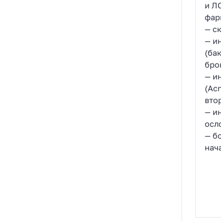
и Л
фари
— с
— и
(ба
бро
— и
(Acn
вто
— и
осл
— б
нач