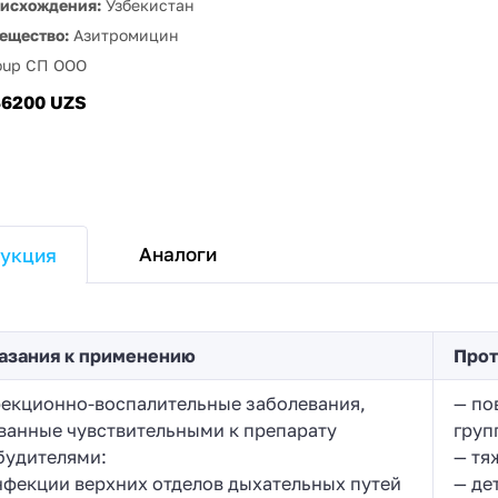
оисхождения:
Узбекистан
ещество:
Азитромицин
oup СП OOO
46200 UZS
Аналоги
укция
азания к применению
Прот
екционно-воспалительные заболевания,
— по
ванные чувствительными к препарату
груп
будителями:
— тя
нфекции верхних отделов дыхательных путей
— де