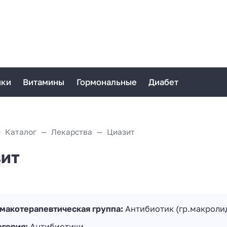
ики
Витамины
Гормональные
Диабет
Каталог
Лекарства
Циазит
ит
макотерапевтическая группа:
Антибиотик (гр.макроли
егория:
Антибиотики