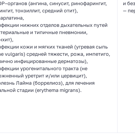
ОР–органов (ангина, синусит, ринофарингит,
и бе
нгит, тонзиллит, средний отит),
— пе
карлатина,
нфекции нижних отделов дыхательных путей
ктериальные и типичные пневмонии,
нхит),
нфекции кожи и мягких тканей (угревая сыпь
e vulgaris) средней тяжести, рожа, импетиго,
рично инфицированные дерматозы),
нфекции урогенитального тракта (не
ожненный уретрит и/или цервицит),
олезнь Лайма (боррелиоз), для лечения
альной стадии (erythema migrans).