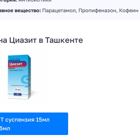
ивное вещество:
Парацетамол, Пропифеназон, Кофеин
на Циазит в Ташкенте
 суспензия 15мл
5мл