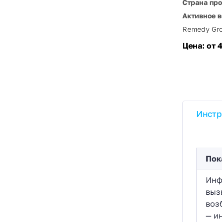
Страна пр
Активное в
Remedy Gr
Цена:
от 
Инстр
Пок
Инф
выз
воз
— и