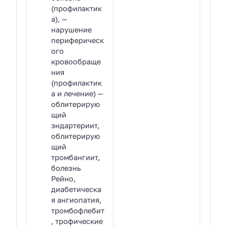
(профилактик
а), —
нарушение
периферическ
ого
кровообраще
ния
(профилактик
а и лечение) —
облитерирую
щий
эндартериит,
облитерирую
щий
тромбангиит,
болезнь
Рейно,
диабетическа
я ангиопатия,
тромбофлебит
, трофические