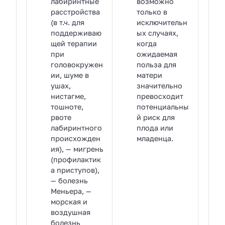
лабиринтные
возможно
расстройства
только в
(в т.ч. для
исключительн
поддерживаю
ых случаях,
щей терапии
когда
при
ожидаемая
головокружен
польза для
ии, шуме в
матери
ушах,
значительно
нистагме,
превосходит
тошноте,
потенциальны
рвоте
й риск для
лабиринтного
плода или
происхожден
младенца.
ия), — мигрень
(профилактик
а приступов),
— болезнь
Меньера, —
морская и
воздушная
болезнь