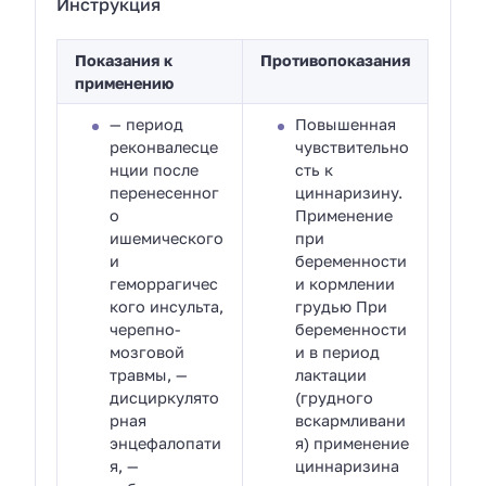
Инструкция
Показания к
Противопоказания
применению
— период
Повышенная
реконвалесце
чувствительно
нции после
сть к
перенесенног
циннаризину.
о
Применение
ишемического
при
и
беременности
геморрагичес
и кормлении
кого инсульта,
грудью При
черепно-
беременности
мозговой
и в период
травмы, —
лактации
дисциркулято
(грудного
рная
вскармливани
энцефалопати
я) применение
я, —
циннаризина