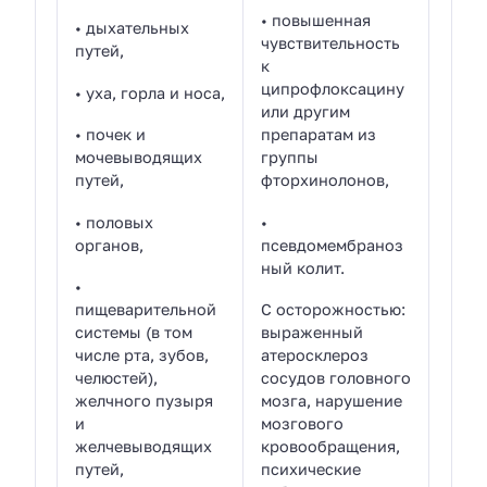
• повышенная
• дыхательных
чувствительность
путей,
к
ципрофлоксацину
• уха, горла и носа,
или другим
• почек и
препаратам из
мочевыводящих
группы
путей,
фторхинолонов,
• половых
•
органов,
псевдомембраноз
ный колит.
•
пищеварительной
С осторожностью:
системы (в том
выраженный
числе рта, зубов,
атеросклероз
челюстей),
сосудов головного
желчного пузыря
мозга, нарушение
и
мозгового
желчевыводящих
кровообращения,
путей,
психические