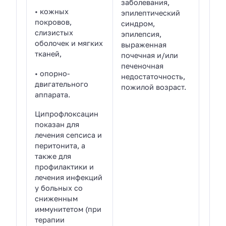
заболевания,
• кожных
эпилептический
покровов,
синдром,
слизистых
эпилепсия,
оболочек и мягких
выраженная
тканей,
почечная и/или
печеночная
• опорно-
недостаточность,
двигательного
пожилой возраст.
аппарата.
Ципрофлоксацин
показан для
лечения сепсиса и
перитонита, а
также для
профилактики и
лечения инфекций
у больных со
сниженным
иммунитетом (при
терапии