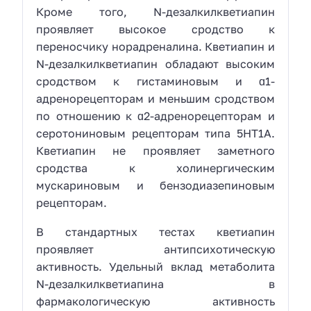
Кроме того, N-дезалкилкветиапин
проявляет высокое сродство к
переносчику норадреналина. Кветиапин и
N-дезалкилкветиапин обладают высоким
сродством к гистаминовым и ɑ1-
адренорецепторам и меньшим сродством
по отношению к ɑ2-адренорецепторам и
серотониновым рецепторам типа 5НТ1А.
Кветиапин не проявляет заметного
сродства к холинергическим
мускариновым и бензодиазепиновым
рецепторам.
В стандартных тестах кветиапин
проявляет антипсихотическую
активность. Удельный вклад метаболита
N-дезалкилкветиапина в
фармакологическую активность