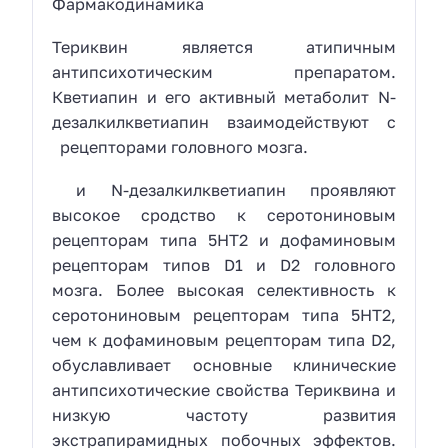
Фармакодинамика
Териквин является атипичным
антипсихотическим препаратом.
Кветиапин и его активный метаболит N-
дезалкилкветиапин взаимодействуют с
рецепторами головного мозга.
и N-дезалкилкветиапин проявляют
высокое сродство к серотониновым
рецепторам типа 5НТ2 и дофаминовым
рецепторам типов D1 и D2 головного
мозга. Более высокая селективность к
серотониновым рецепторам типа 5НТ2,
чем к дофаминовым рецепторам типа D2,
обуславливает основные клинические
антипсихотические свойства Териквина и
низкую частоту развития
экстрапирамидных побочных эффектов.