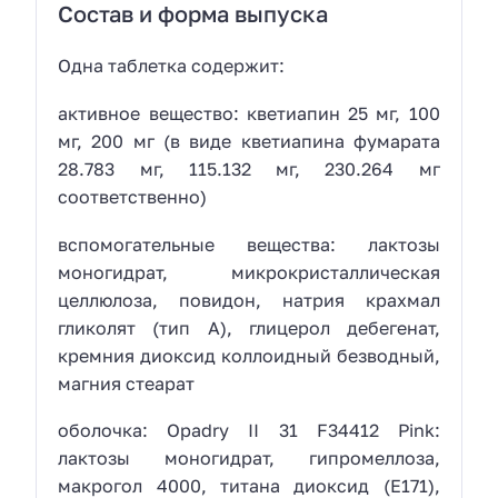
Состав и форма выпуска
Одна таблетка содержит:
активное вещество: кветиапин 25 мг, 100
мг, 200 мг (в виде кветиапина фумарата
28.783 мг, 115.132 мг, 230.264 мг
соответственно)
вспомогательные вещества: лактозы
моногидрат, микрокристаллическая
целлюлоза, повидон, натрия крахмал
гликолят (тип А), глицерол дебегенат,
кремния диоксид коллоидный безводный,
магния стеарат
оболочка: Opadry II 31 F34412 Pink:
лактозы моногидрат, гипромеллоза,
макрогол 4000, титана диоксид (E171),