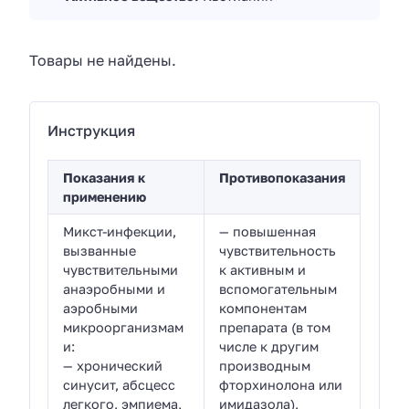
Товары не найдены.
Инструкция
Показания к
Противопоказания
применению
Микст-инфекции,
— повышенная
вызванные
чувствительность
чувствительными
к активным и
анаэробными и
вспомогательным
аэробными
компонентам
микроорганизмам
препарата (в том
и:
числе к другим
— хронический
производным
синусит, абсцесс
фторхинолона или
легкого, эмпиема,
имидазола),