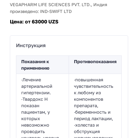
VEGAPHARM LIFE SCIENCES PVT. LTD., Индия
произведено: IND-SWIFT LTD
Цена:
от 63000 UZS
Инструкция
Показания к
Противопоказания
применению
·Лечение
·повышенная
артериальной
чувствительность
гипертензии.
к любому из
·Твардокс Н
компонентов
показан
препарата,
пациентам, у
·беременность и
которых
период лактации,
невозможно
·холестаз и
проводить
обструкция
контроль уровня
желчевыводящих