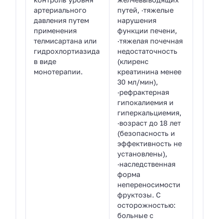
артериального
путей, ·тяжелые
давления путем
нарушения
применения
функции печени,
телмисартана или
·тяжелая почечная
гидрохлортиазида
недостаточность
в виде
(клиренс
монотерапии.
креатинина менее
30 мл/мин),
·рефрактерная
гипокалиемия и
гиперкальциемия,
·возраст до 18 лет
(безопасность и
эффективность не
установлены),
·наследственная
форма
непереносимости
фруктозы. С
осторожностью:
больные с