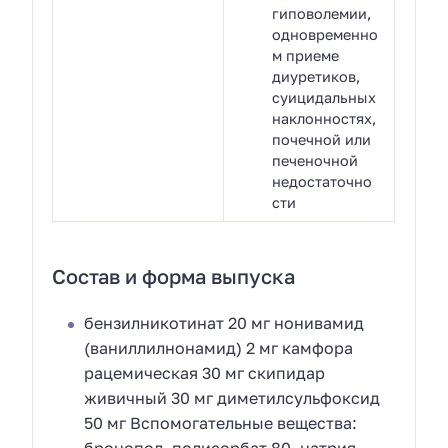
гиповолемии,
одновременно
м приеме
диуретиков,
суицидальных
наклонностях,
почечной или
печеночной
недостаточно
сти
Состав и форма выпуска
бензилникотинат 20 мг нонивамид
(ваниллилнонамид) 2 мг камфора
рацемическая 30 мг скипидар
живичный 30 мг диметилсульфоксид
50 мг Вспомогательные вещества: