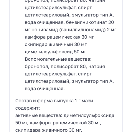
бронопол, полисорбат 80, натрия
цетилстеарилсульфат, спирт
цетилстеариловый, эмульгатор тип А,
вода очищенная. бензилникотинат 20
мг нонивамид (ваниллилнонамид) 2 мг
камфора рацемическая 30 мг
скипидар живичный 30 мг
диметилсульфоксид 50 мг
Вспомогательные вещества:
бронопол, полисорбат 80, натрия
цетилстеарилсульфат, спирт
цетилстеариловый, эмульгатор тип А,
вода очищенная.
Состав и форма выпуска 1 г мази
содержит:
активные вещества: диметилсульфоксида
50 мг, камфоры рацемической 30 мг,
скипидара живичного 30 мг,