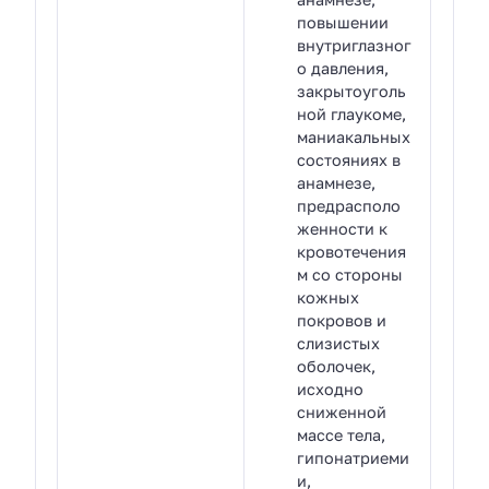
повышении
внутриглазног
о давления,
закрытоуголь
ной глаукоме,
маниакальных
состояниях в
анамнезе,
предрасполо
женности к
кровотечения
м со стороны
кожных
покровов и
слизистых
оболочек,
исходно
сниженной
массе тела,
гипонатриеми
и,